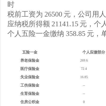
时
税前工资为
26500
元，公司用
应纳税所得额
21141.15
元，个
个人五险一金缴纳
358.85
元，
五险
一金
个人应缴
部分
养老
保险金
269.6
医疗
保险金
72.4
失业
保险金
16.85
工伤
保险金
--
生育
保险金
--
住房
公积金
0