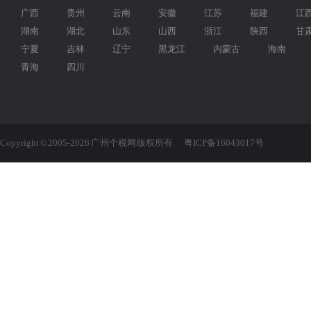
广西
贵州
云南
安徽
江苏
福建
江
湖南
湖北
山东
山西
浙江
陕西
甘
宁夏
吉林
辽宁
黑龙江
内蒙古
海南
青海
四川
Copyright © 2005-2026 广州个税网 版权所有
粤ICP备16043017号