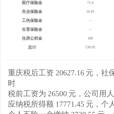
医疗
保险金
72.4
失业
保险金
16.85
工伤
保险金
--
生育
保险金
--
住房
公积金
180
总计
538.85
重庆税后工资
20627.16
元，社
时
税前工资为
26500
元，公司用
应纳税所得额
17771.45
元，个