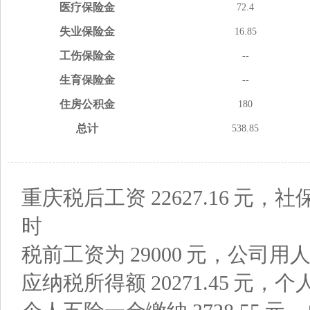
医疗
保险金
72.4
失业
保险金
16.85
工伤
保险金
--
生育
保险金
--
住房
公积金
180
总计
538.85
重庆税后工资
22627.16
元，社
时
税前工资为
29000
元，公司用
应纳税所得额
20271.45
元，个