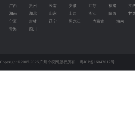
广西
贵州
云南
安徽
江苏
福建
江
湖南
湖北
山东
山西
浙江
陕西
甘
宁夏
吉林
辽宁
黑龙江
内蒙古
海南
青海
四川
Copyright © 2005-2026 广州个税网 版权所有
粤ICP备16043017号