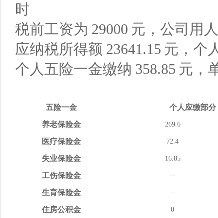
时
税前工资为
29000
元，公司用
应纳税所得额
23641.15
元，个
个人五险一金缴纳
358.85
元，
五险
一金
个人应缴
部分
养老
保险金
269.6
医疗
保险金
72.4
失业
保险金
16.85
工伤
保险金
--
生育
保险金
--
住房
公积金
0