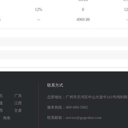
12%
0
1
5
--
4969.88
-
联系方式
北
广东
总部地址：广州市天河区中山大道中243号鸿利
建
江西
服务热线：400-600-5982
西
甘肃
联系邮箱：service@gzgeshui.com
海南