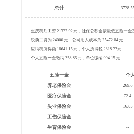
总计
3728.5
重庆税后工资
21322.92
元，社保公积金按
最低
五险一金
税前工资为
24000
元，公司用人成本为
25472.84
元
应纳税所得额
18641.15
元，个人所得税
2318.23
元
个人五险一金缴纳
358.85
元，单位缴纳
994.15
元
五险
一金
个
养老
保险金
269.6
医疗
保险金
72.4
失业
保险金
16.85
工伤
保险金
--
生育
保险金
--