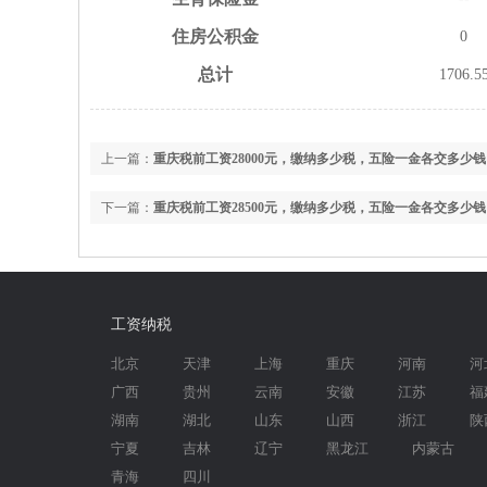
住房
公积金
0
总计
1706.5
上一篇：
重庆税前工资28000元，缴纳多少税，五险一金各交多少钱
下一篇：
重庆税前工资28500元，缴纳多少税，五险一金各交多少钱
工资纳税
北京
天津
上海
重庆
河南
河
广西
贵州
云南
安徽
江苏
福
湖南
湖北
山东
山西
浙江
陕
宁夏
吉林
辽宁
黑龙江
内蒙古
青海
四川