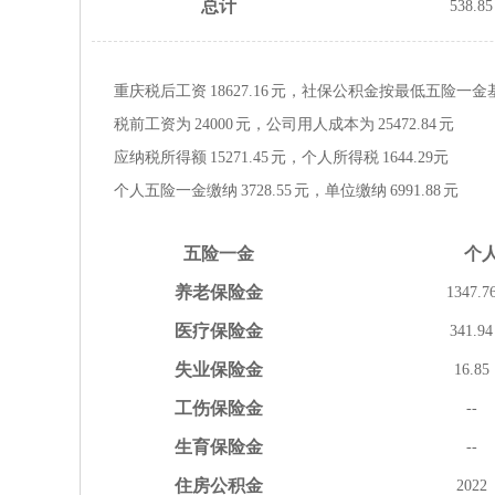
总计
538.85
重庆税后工资
18627.16
元，社保公积金按
最低
五险一金
税前工资为
24000
元，公司用人成本为
25472.84
元
应纳税所得额
15271.45
元，个人所得税
1644.29
元
个人五险一金缴纳
3728.55
元，单位缴纳
6991.88
元
五险
一金
个
养老
保险金
1347.7
医疗
保险金
341.94
失业
保险金
16.85
工伤
保险金
--
生育
保险金
--
住房
公积金
2022