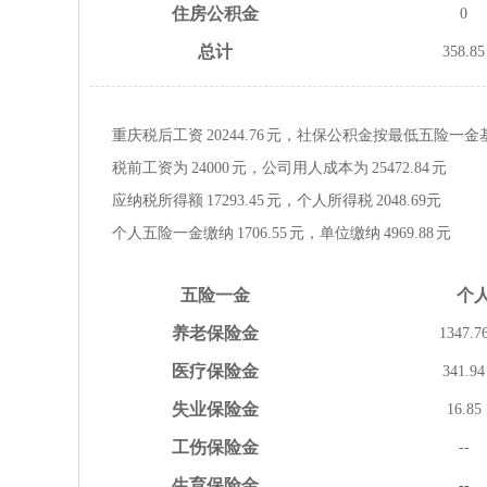
住房
公积金
0
总计
358.85
重庆税后工资
20244.76
元，社保公积金按
最低
五险一金
税前工资为
24000
元，公司用人成本为
25472.84
元
应纳税所得额
17293.45
元，个人所得税
2048.69
元
个人五险一金缴纳
1706.55
元，单位缴纳
4969.88
元
五险
一金
个
养老
保险金
1347.7
医疗
保险金
341.94
失业
保险金
16.85
工伤
保险金
--
生育
保险金
--