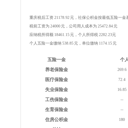
重庆税后工资
21178.92
元，社保公积金按
最低
五险一金
税前工资为
24000
元，公司用人成本为
25472.84
元
应纳税所得额
18461.15
元，个人所得税
2282.23
元
个人五险一金缴纳
538.85
元，单位缴纳
1174.15
元
五险
一金
个
养老
保险金
269.6
医疗
保险金
72.4
失业
保险金
16.85
工伤
保险金
--
生育
保险金
--
住房
公积金
180