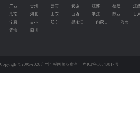
广西
贵州
云南
安徽
江苏
福建
江
湖南
湖北
山东
山西
浙江
陕西
甘
宁夏
吉林
辽宁
黑龙江
内蒙古
海南
青海
四川
Copyright © 2005-2026 广州个税网 版权所有
粤ICP备16043017号