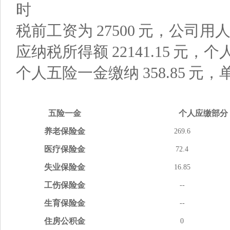
时
税前工资为
27500
元，公司用
应纳税所得额
22141.15
元，个
个人五险一金缴纳
358.85
元，
五险
一金
个人应缴
部分
养老
保险金
269.6
医疗
保险金
72.4
失业
保险金
16.85
工伤
保险金
--
生育
保险金
--
住房
公积金
0