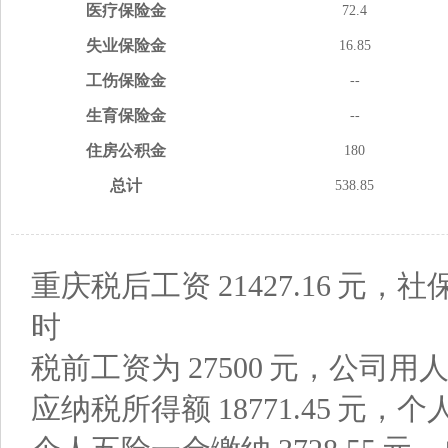
医疗
保险金
72.4
失业
保险金
16.85
工伤
保险金
--
生育
保险金
--
住房
公积金
180
总计
538.85
重庆税后工资
21427.16
元，社
时
税前工资为
27500
元，公司用
应纳税所得额
18771.45
元，个