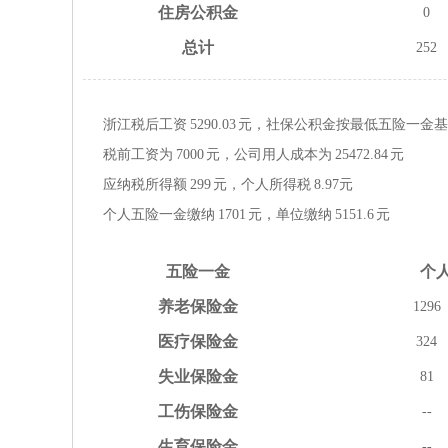
住房
公积金
0
总计
252
浙江税后工资
5290.03
元，社保公积金按
最低
五险一金
基
税前工资为
7000
元，公司用人成本为
25472.84
元
应纳税所得额
299
元，个人所得税
8.97
元
个人五险一金缴纳
1701
元，单位缴纳
5151.6
元
五险
一金
个
养老
保险金
1296
医疗
保险金
324
失业
保险金
81
工伤
保险金
--
生育
保险金
--