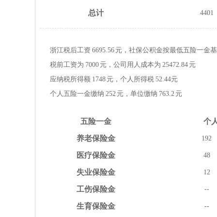
总计
4401
浙江税后工资
6695.56
元，社保公积金按
最低
五险一金
基
税前工资为
7000
元，公司用人成本为
25472.84
元
应纳税所得额
1748
元，个人所得税
52.44
元
个人五险一金缴纳
252
元，单位缴纳
763.2
元
五险
一金
个
养老
保险金
192
医疗
保险金
48
失业
保险金
12
工伤
保险金
--
生育
保险金
--