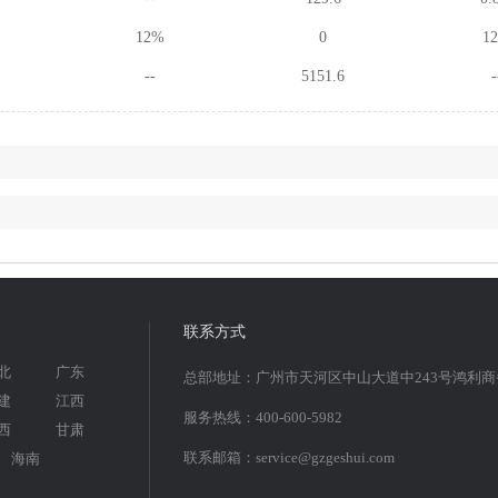
12%
0
1
--
5151.6
-
联系方式
北
广东
总部地址：广州市天河区中山大道中243号鸿利
建
江西
服务热线：400-600-5982
西
甘肃
联系邮箱：service@gzgeshui.com
海南