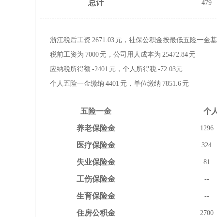
总计
479
浙江税后工资
2671.03
元，社保公积金按
最低
五险一金
基
税前工资为
7000
元，公司用人成本为
25472.84
元
应纳税所得额
-2401
元，个人所得税
-72.03
元
个人五险一金缴纳
4401
元，单位缴纳
7851.6
元
五险
一金
个
养老
保险金
1296
医疗
保险金
324
失业
保险金
81
工伤
保险金
--
生育
保险金
--
住房
公积金
2700