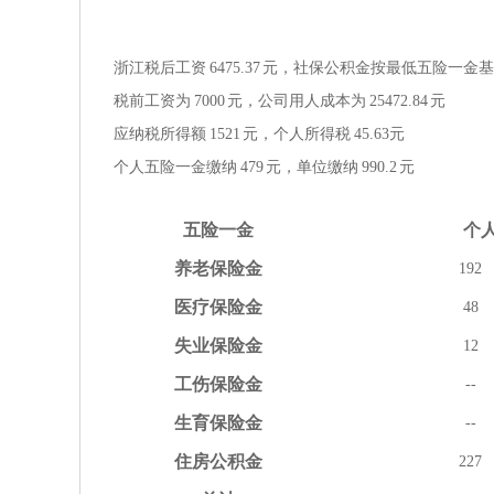
浙江税后工资
6475.37
元，社保公积金按
最低
五险一金
基
税前工资为
7000
元，公司用人成本为
25472.84
元
应纳税所得额
1521
元，个人所得税
45.63
元
个人五险一金缴纳
479
元，单位缴纳
990.2
元
五险
一金
个
养老
保险金
192
医疗
保险金
48
失业
保险金
12
工伤
保险金
--
生育
保险金
--
住房
公积金
227