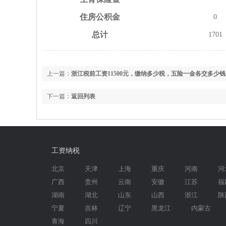
住房
公积金
0
总计
1701
上一篇：
浙江税前工资11500元，缴纳多少税，五险一金各交多少钱
下一篇：
返回列表
工资纳税
北京
天津
上海
重庆
河南
河
广西
贵州
云南
安徽
江苏
福
湖南
湖北
山东
山西
浙江
陕
宁夏
吉林
辽宁
黑龙江
内蒙古
青海
四川