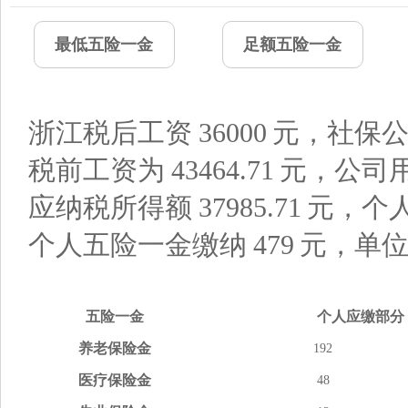
最低五险一金
足额五险一金
浙江税后工资
36000
元，社保公
税前工资为
43464.71
元，公司
应纳税所得额
37985.71
元，个
个人五险一金缴纳
479
元，单
五险
一金
个人应缴
部分
养老
保险金
192
医疗
保险金
48