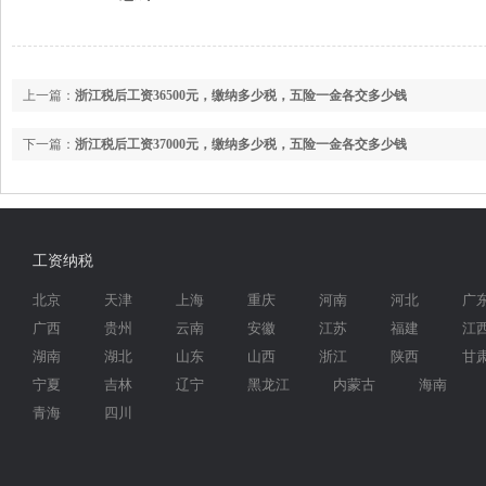
上一篇：
浙江税后工资36500元，缴纳多少税，五险一金各交多少钱
下一篇：
浙江税后工资37000元，缴纳多少税，五险一金各交多少钱
工资纳税
北京
天津
上海
重庆
河南
河北
广
广西
贵州
云南
安徽
江苏
福建
江
湖南
湖北
山东
山西
浙江
陕西
甘
宁夏
吉林
辽宁
黑龙江
内蒙古
海南
青海
四川