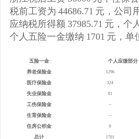
税前工资为
44686.71
元，公司
应纳税所得额
37985.71
元，个
个人五险一金缴纳
1701
元，单
五险
一金
个人应缴
部分
养老
保险金
1296
医疗
保险金
324
失业
保险金
81
工伤
保险金
--
生育
保险金
--
住房
公积金
0
总计
1701