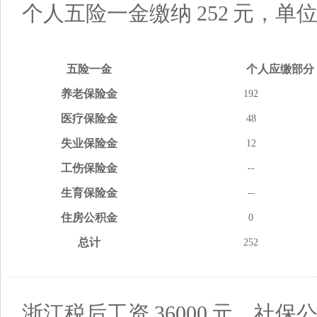
个人五险一金缴纳
252
元，单
五险
一金
个人应缴
部分
养老
保险金
192
医疗
保险金
48
失业
保险金
12
工伤
保险金
--
生育
保险金
--
住房
公积金
0
总计
252
浙江税后工资
36000
元，社保公