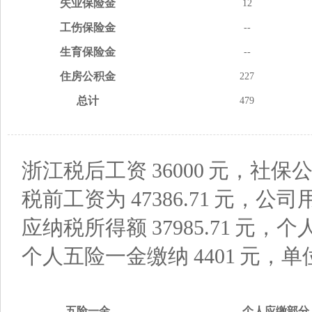
失业
保险金
12
工伤
保险金
--
生育
保险金
--
住房
公积金
227
总计
479
浙江税后工资
36000
元，社保公
税前工资为
47386.71
元，公司
应纳税所得额
37985.71
元，个
个人五险一金缴纳
4401
元，单
五险
一金
个人应缴
部分