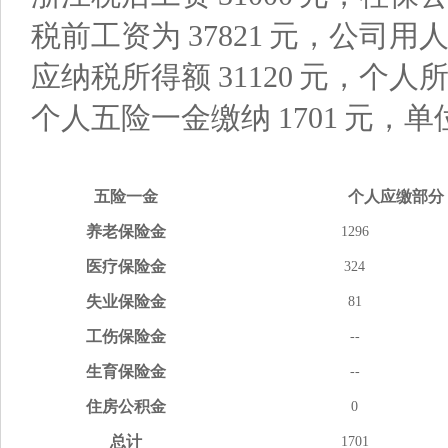
税前工资为
37821
元，公司用
应纳税所得额
31120
元，个人
个人五险一金缴纳
1701
元，单
五险
一金
个人应缴
部分
养老
保险金
1296
医疗
保险金
324
失业
保险金
81
工伤
保险金
--
生育
保险金
--
住房
公积金
0
总计
1701