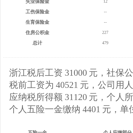
失业
保险金
12
工伤
保险金
--
生育
保险金
--
住房
公积金
227
总计
479
浙江税后工资
31000
元，社保公
税前工资为
40521
元，公司用
应纳税所得额
31120
元，个人
个人五险一金缴纳
4401
元，单
五险
一金
个人应缴
部分