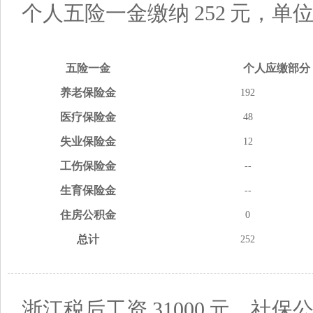
个人五险一金缴纳
252
元，单
五险
一金
个人应缴
部分
养老
保险金
192
医疗
保险金
48
失业
保险金
12
工伤
保险金
--
生育
保险金
--
住房
公积金
0
总计
252
浙江税后工资
31000
元，社保公