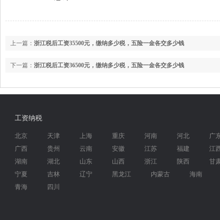
上一篇：
浙江税后工资35500元，缴纳多少税，五险一金各交多少钱
下一篇：
浙江税后工资36500元，缴纳多少税，五险一金各交多少钱
工资纳税
北京
天津
上海
重庆
河南
河北
广
广西
贵州
云南
安徽
江苏
福建
江
湖南
湖北
山东
山西
浙江
陕西
甘
宁夏
吉林
辽宁
黑龙江
内蒙古
海南
青海
四川