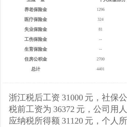
养老
保险金
1296
医疗
保险金
324
失业
保险金
81
工伤
保险金
--
生育
保险金
--
住房
公积金
2700
总计
4401
浙江税后工资
31000
元，社保公
税前工资为
36372
元，公司用
应纳税所得额
31120
元，个人