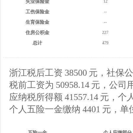
失业
保险金
12
工伤
保险金
--
生育
保险金
--
住房
公积金
227
总计
479
浙江税后工资
38500
元，社保公
税前工资为
50958.14
元，公司
应纳税所得额
41557.14
元，个
个人五险一金缴纳
4401
元，单
五险
一金
个人应缴
部分