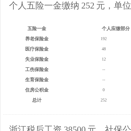
个人五险一金缴纳
252
元，单
五险
一金
个人应缴
部分
养老
保险金
192
医疗
保险金
48
失业
保险金
12
工伤
保险金
--
生育
保险金
--
住房
公积金
0
总计
252
浙江税后工资
38500
元，社保公