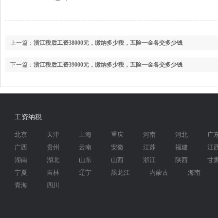
上一篇：
浙江税后工资38000元，缴纳多少税，五险一金各交多少钱
下一篇：
浙江税后工资39000元，缴纳多少税，五险一金各交多少钱
工资纳税
北京
天津
上海
重庆
河南
河北
广
广西
贵州
云南
安徽
江苏
福建
江
湖南
湖北
山东
山西
浙江
陕西
甘
宁夏
吉林
辽宁
黑龙江
内蒙古
海南
青海
四川