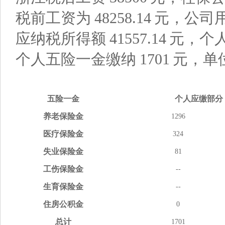
税前工资为
48258.14
元，公司
应纳税所得额
41557.14
元，个
个人五险一金缴纳
1701
元，单
五险
一金
个人应缴
部分
养老
保险金
1296
医疗
保险金
324
失业
保险金
81
工伤
保险金
--
生育
保险金
--
住房
公积金
0
总计
1701