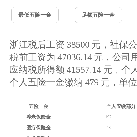
最低五险一金
足额五险一金
浙江税后工资
38500
元，社保公
税前工资为
47036.14
元，公司
应纳税所得额
41557.14
元，个
个人五险一金缴纳
479
元，单
五险
一金
个人应缴
部分
养老
保险金
192
医疗
保险金
48