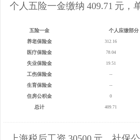
个人五险一金缴纳
409.71
元，
五险
一金
个人应缴
部分
养老
保险金
312.16
医疗
保险金
78.04
失业
保险金
19.51
工伤
保险金
--
生育
保险金
--
住房
公积金
0
总计
409.71
上海税后工资
30500
元，社保公