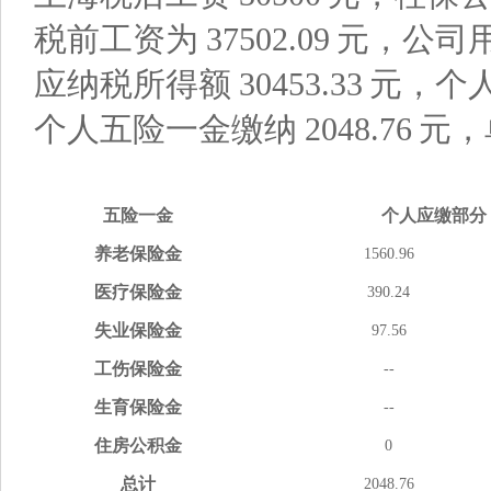
税前工资为
37502.09
元，公司
应纳税所得额
30453.33
元，个
个人五险一金缴纳
2048.76
元，
五险
一金
个人应缴
部分
养老
保险金
1560.96
医疗
保险金
390.24
失业
保险金
97.56
工伤
保险金
--
生育
保险金
--
住房
公积金
0
总计
2048.76