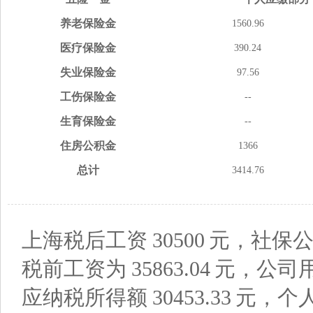
养老
保险金
1560.96
医疗
保险金
390.24
失业
保险金
97.56
工伤
保险金
--
生育
保险金
--
住房
公积金
1366
总计
3414.76
上海税后工资
30500
元，社保公
税前工资为
35863.04
元，公司
应纳税所得额
30453.33
元，个