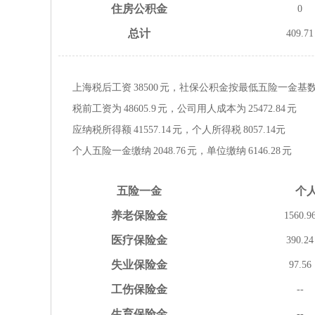
住房
公积金
0
总计
409.71
上海税后工资
38500
元，社保公积金按
最低
五险一金
基
税前工资为
48605.9
元，公司用人成本为
25472.84
元
应纳税所得额
41557.14
元，个人所得税
8057.14
元
个人五险一金缴纳
2048.76
元，单位缴纳
6146.28
元
五险
一金
个
养老
保险金
1560.9
医疗
保险金
390.24
失业
保险金
97.56
工伤
保险金
--
生育
保险金
--