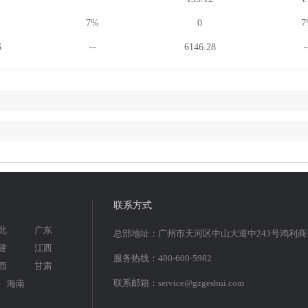
7%
0
7
6
--
6146.28
-
联系方式
北
广东
总部地址：广州市天河区中山大道中243号鸿利
建
江西
服务热线：400-600-5982
西
甘肃
联系邮箱：service@gzgeshui.com
海南