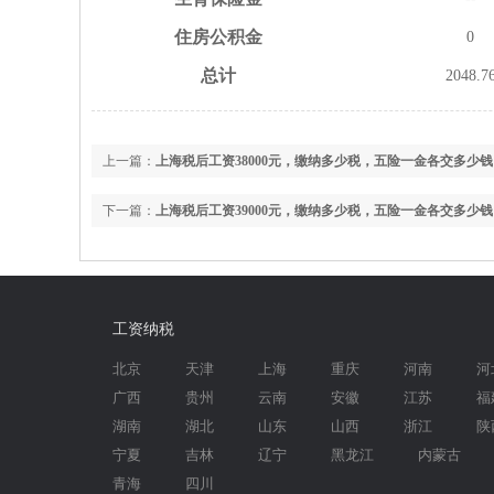
住房
公积金
0
总计
2048.7
上一篇：
上海税后工资38000元，缴纳多少税，五险一金各交多少钱
下一篇：
上海税后工资39000元，缴纳多少税，五险一金各交多少钱
工资纳税
北京
天津
上海
重庆
河南
河
广西
贵州
云南
安徽
江苏
福
湖南
湖北
山东
山西
浙江
陕
宁夏
吉林
辽宁
黑龙江
内蒙古
青海
四川