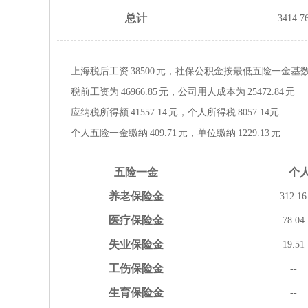
总计
3414.7
上海税后工资
38500
元，社保公积金按
最低
五险一金
基
税前工资为
46966.85
元，公司用人成本为
25472.84
元
应纳税所得额
41557.14
元，个人所得税
8057.14
元
个人五险一金缴纳
409.71
元，单位缴纳
1229.13
元
五险
一金
个
养老
保险金
312.16
医疗
保险金
78.04
失业
保险金
19.51
工伤
保险金
--
生育
保险金
--