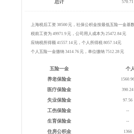
总计
570.71
上海税后工资
38500
元，社保公积金按
最低
五险一金
基
税前工资为
49971.9
元，公司用人成本为
25472.84
元
应纳税所得额
41557.14
元，个人所得税
8057.14
元
个人五险一金缴纳
3414.76
元，单位缴纳
7512.28
元
五险
一金
个
养老
保险金
1560.9
医疗
保险金
390.24
失业
保险金
97.56
工伤
保险金
--
生育
保险金
--
住房
公积金
1366