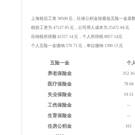
上海税后工资
38500
元，社保公积金按
最低
五险一金
基
税前工资为
47127.85
元，公司用人成本为
25472.84
元
应纳税所得额
41557.14
元，个人所得税
8057.14
元
个人五险一金缴纳
570.71
元，单位缴纳
1390.13
元
五险
一金
个
养老
保险金
312.16
医疗
保险金
78.04
失业
保险金
19.51
工伤
保险金
--
生育
保险金
--
住房
公积金
161