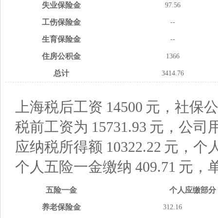
失业
保险金
97.56
工伤
保险金
--
生育
保险金
--
住房
公积金
1366
总计
3414.76
上海税后工资
14500
元，社保公
税前工资为
15731.93
元，公司
应纳税所得额
10322.22
元，个
个人五险一金缴纳
409.71
元，
五险
一金
个人应缴
部分
养老
保险金
312.16