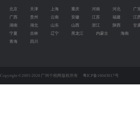
北京
天津
上海
重庆
河南
河北
广
广西
贵州
云南
安徽
江苏
福建
江
湖南
湖北
山东
山西
浙江
陕西
甘
宁夏
吉林
辽宁
黑龙江
内蒙古
海南
青海
四川
Copyright © 2005-2026 广州个税网 版权所有
粤ICP备16043017号