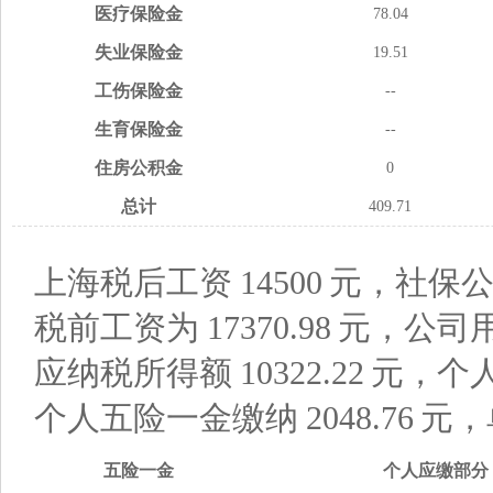
医疗
保险金
78.04
失业
保险金
19.51
工伤
保险金
--
生育
保险金
--
住房
公积金
0
总计
409.71
上海税后工资
14500
元，社保公
税前工资为
17370.98
元，公司
应纳税所得额
10322.22
元，个
个人五险一金缴纳
2048.76
元，
五险
一金
个人应缴
部分