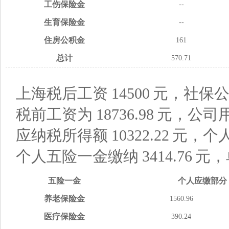
工伤
保险金
--
生育
保险金
--
住房
公积金
161
总计
570.71
上海税后工资
14500
元，社保公
税前工资为
18736.98
元，公司
应纳税所得额
10322.22
元，个
个人五险一金缴纳
3414.76
元，
五险
一金
个人应缴
部分
养老
保险金
1560.96
医疗
保险金
390.24