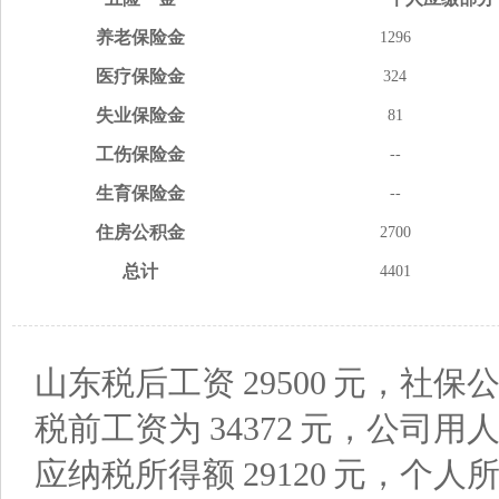
养老
保险金
1296
医疗
保险金
324
失业
保险金
81
工伤
保险金
--
生育
保险金
--
住房
公积金
2700
总计
4401
山东税后工资
29500
元，社保公
税前工资为
34372
元，公司用
应纳税所得额
29120
元，个人