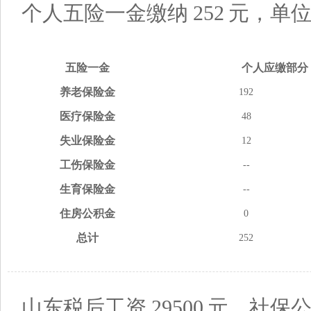
个人五险一金缴纳
252
元，单
五险
一金
个人应缴
部分
养老
保险金
192
医疗
保险金
48
失业
保险金
12
工伤
保险金
--
生育
保险金
--
住房
公积金
0
总计
252
山东税后工资
29500
元，社保公