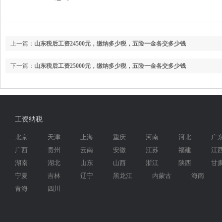
上一篇：
山东税后工资24500元，缴纳多少税，五险一金各交多少钱
下一篇：
山东税后工资25000元，缴纳多少税，五险一金各交多少钱
工资纳税
北京
天津
上海
重庆
河南
河北
广
广西
贵州
云南
安徽
江苏
福建
江
湖南
湖北
山东
山西
浙江
陕西
甘
宁夏
吉林
辽宁
黑龙江
内蒙古
海南
青海
四川