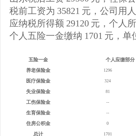
税前工资为
35821
元，公司用
应纳税所得额
29120
元，个人
个人五险一金缴纳
1701
元，单
五险
一金
个人应缴
部分
养老
保险金
1296
医疗
保险金
324
失业
保险金
81
工伤
保险金
--
生育
保险金
--
住房
公积金
0
总计
1701