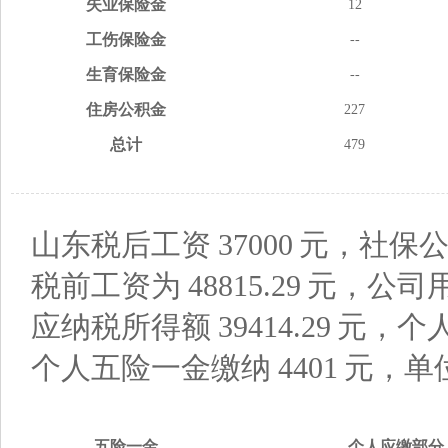
失业
保险金
12
工伤
保险金
--
生育
保险金
--
住房
公积金
227
总计
479
山东税后工资
37000
元，社保公
税前工资为
48815.29
元，公司
应纳税所得额
39414.29
元，个
个人五险一金缴纳
4401
元，单
五险
一金
个人应缴
部分