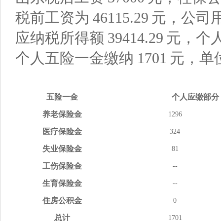
税前工资为
46115.29
元，公司
应纳税所得额
39414.29
元，个
个人五险一金缴纳
1701
元，单
五险
一金
个人应缴
部分
养老
保险金
1296
医疗
保险金
324
失业
保险金
81
工伤
保险金
--
生育
保险金
--
住房
公积金
0
总计
1701