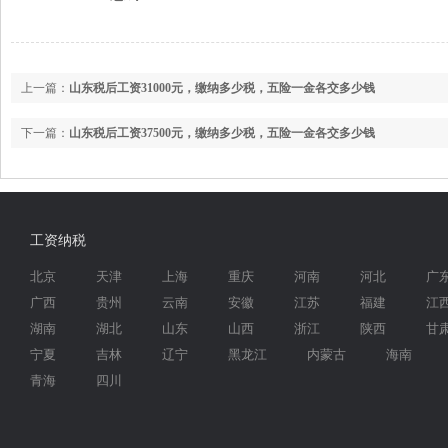
上一篇：
山东税后工资31000元，缴纳多少税，五险一金各交多少钱
下一篇：
山东税后工资37500元，缴纳多少税，五险一金各交多少钱
工资纳税
北京
天津
上海
重庆
河南
河北
广
广西
贵州
云南
安徽
江苏
福建
江
湖南
湖北
山东
山西
浙江
陕西
甘
宁夏
吉林
辽宁
黑龙江
内蒙古
海南
青海
四川