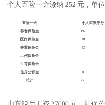
个人五险一金缴纳
252
元，单
五险
一金
个人应缴
部分
养老
保险金
192
医疗
保险金
48
失业
保险金
12
工伤
保险金
--
生育
保险金
--
住房
公积金
0
总计
252
山东税后工资
37000
元，社保公