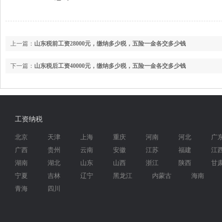
上一篇：
山东税前工资28000元，缴纳多少税，五险一金各交多少钱
下一篇：
山东税后工资40000元，缴纳多少税，五险一金各交多少钱
工资纳税
北京
天津
上海
重庆
河南
河北
广
广西
贵州
云南
安徽
江苏
福建
江
湖南
湖北
山东
山西
浙江
陕西
甘
宁夏
吉林
辽宁
黑龙江
内蒙古
海南
青海
四川