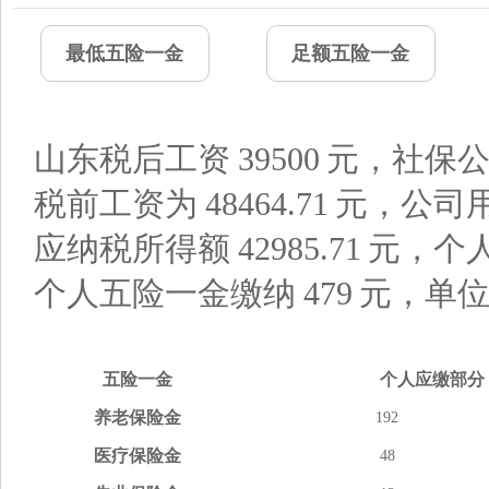
最低五险一金
足额五险一金
山东税后工资
39500
元，社保公
税前工资为
48464.71
元，公司
应纳税所得额
42985.71
元，个
个人五险一金缴纳
479
元，单
五险
一金
个人应缴
部分
养老
保险金
192
医疗
保险金
48