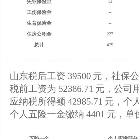
失业
保险金
12
工伤
保险金
--
生育
保险金
--
住房
公积金
227
总计
479
山东税后工资
39500
元，社保公
税前工资为
52386.71
元，公司
应纳税所得额
42985.71
元，个
个人五险一金缴纳
4401
元，单
五险
一金
个人应缴
部分