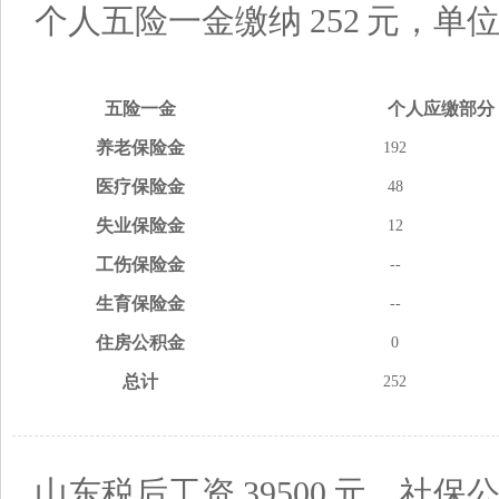
个人五险一金缴纳
252
元，单
五险
一金
个人应缴
部分
养老
保险金
192
医疗
保险金
48
失业
保险金
12
工伤
保险金
--
生育
保险金
--
住房
公积金
0
总计
252
山东税后工资
39500
元，社保公