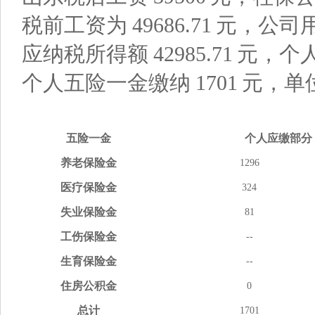
税前工资为
49686.71
元，公司
应纳税所得额
42985.71
元，个
个人五险一金缴纳
1701
元，单
五险
一金
个人应缴
部分
养老
保险金
1296
医疗
保险金
324
失业
保险金
81
工伤
保险金
--
生育
保险金
--
住房
公积金
0
总计
1701