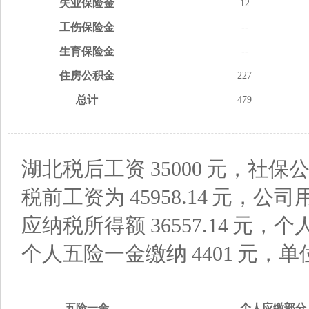
失业
保险金
12
工伤
保险金
--
生育
保险金
--
住房
公积金
227
总计
479
湖北税后工资
35000
元，社保公
税前工资为
45958.14
元，公司
应纳税所得额
36557.14
元，个
个人五险一金缴纳
4401
元，单
五险
一金
个人应缴
部分