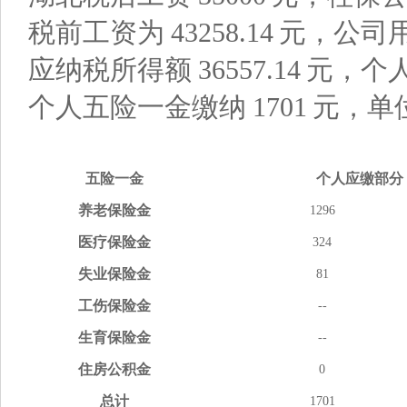
税前工资为
43258.14
元，公司
应纳税所得额
36557.14
元，个
个人五险一金缴纳
1701
元，单
五险
一金
个人应缴
部分
养老
保险金
1296
医疗
保险金
324
失业
保险金
81
工伤
保险金
--
生育
保险金
--
住房
公积金
0
总计
1701