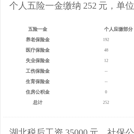
个人五险一金缴纳
252
元，单
五险
一金
个人应缴
部分
养老
保险金
192
医疗
保险金
48
失业
保险金
12
工伤
保险金
--
生育
保险金
--
住房
公积金
0
总计
252
湖北税后工资
35000
元，社保公