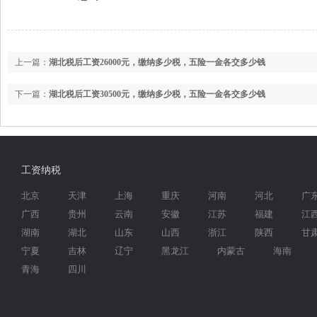
上一篇：
湖北税后工资26000元，缴纳多少税，五险一金各交多少钱
下一篇：
湖北税后工资30500元，缴纳多少税，五险一金各交多少钱
工资纳税
北京
天津
上海
重庆
河南
河北
广
广西
贵州
云南
安徽
江苏
福建
江
湖南
湖北
山东
山西
浙江
陕西
甘
宁夏
吉林
辽宁
黑龙江
内蒙古
海南
青海
四川