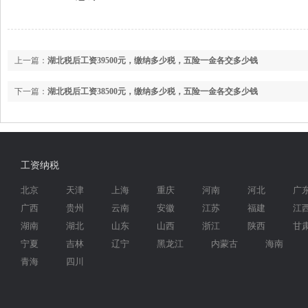
上一篇：
湖北税后工资39500元，缴纳多少税，五险一金各交多少钱
下一篇：
湖北税后工资38500元，缴纳多少税，五险一金各交多少钱
工资纳税
北京
天津
上海
重庆
河南
河北
广
广西
贵州
云南
安徽
江苏
福建
江
湖南
湖北
山东
山西
浙江
陕西
甘
宁夏
吉林
辽宁
黑龙江
内蒙古
海南
青海
四川