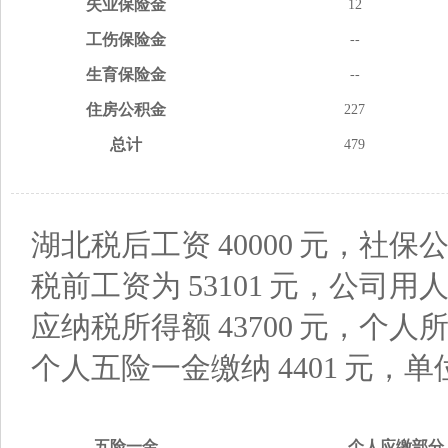
失业
保险金
12
工伤
保险金
--
生育
保险金
--
住房
公积金
227
总计
479
湖北税后工资
40000
元，社保公
税前工资为
53101
元，公司用
应纳税所得额
43700
元，个人
个人五险一金缴纳
4401
元，单
五险
一金
个人应缴
部分