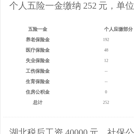
个人五险一金缴纳
252
元，单
五险
一金
个人应缴
部分
养老
保险金
192
医疗
保险金
48
失业
保险金
12
工伤
保险金
--
生育
保险金
--
住房
公积金
0
总计
252
湖北税后工资
40000
元，社保公