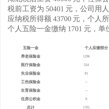
税前工资为
50401
元，公司用
应纳税所得额
43700
元，个人
个人五险一金缴纳
1701
元，单
五险
一金
个人应缴
部分
养老
保险金
1296
医疗
保险金
324
失业
保险金
81
工伤
保险金
--
生育
保险金
--
住房
公积金
0
总计
1701