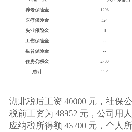
养老
保险金
1296
医疗
保险金
324
失业
保险金
81
工伤
保险金
--
生育
保险金
--
住房
公积金
2700
总计
4401
湖北税后工资
40000
元，社保公
税前工资为
48952
元，公司用
应纳税所得额
43700
元，个人