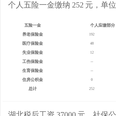
个人五险一金缴纳
252
元，单
五险
一金
个人应缴
部分
养老
保险金
192
医疗
保险金
48
失业
保险金
12
工伤
保险金
--
生育
保险金
--
住房
公积金
0
总计
252
湖北税后工资
37000
元，社保公