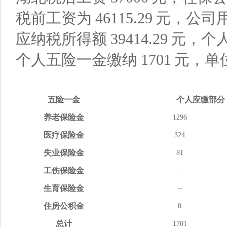
税前工资为
46115.29
元，公司
应纳税所得额
39414.29
元，个
个人五险一金缴纳
1701
元，单
五险
一金
个人应缴
部分
养老
保险金
1296
医疗
保险金
324
失业
保险金
81
工伤
保险金
--
生育
保险金
--
住房
公积金
0
总计
1701