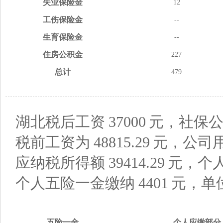
失业
保险金
12
工伤
保险金
--
生育
保险金
--
住房
公积金
227
总计
479
湖北税后工资
37000
元，社保公
税前工资为
48815.29
元，公司
应纳税所得额
39414.29
元，个
个人五险一金缴纳
4401
元，单
五险
一金
个人应缴
部分