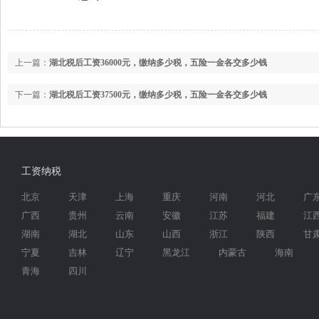
上一篇：
湖北税后工资36000元，缴纳多少税，五险一金各交多少钱
下一篇：
湖北税后工资37500元，缴纳多少税，五险一金各交多少钱
工资纳税
北京
天津
上海
重庆
河南
河北
广
广西
贵州
云南
安徽
江苏
福建
江
湖南
湖北
山东
山西
浙江
陕西
甘
宁夏
吉林
辽宁
黑龙江
内蒙古
海南
青海
四川