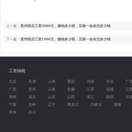
上一篇：
贵州税后工资20000元，缴纳多少税，五险一金各交多少钱
下一篇：
贵州税后工资13000元，缴纳多少税，五险一金各交多少钱
工资纳税
北京
天津
上海
重庆
河南
河北
广
广西
贵州
云南
安徽
江苏
福建
江
湖南
湖北
山东
山西
浙江
陕西
甘
宁夏
吉林
辽宁
黑龙江
内蒙古
海南
青海
四川