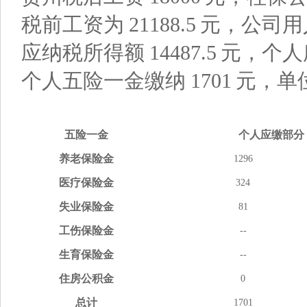
税前工资为
21188.5
元，公司用
应纳税所得额
14487.5
元，个人
个人五险一金缴纳
1701
元，单
五险
一金
个人应缴
部分
养老
保险金
1296
医疗
保险金
324
失业
保险金
81
工伤
保险金
--
生育
保险金
--
住房
公积金
0
总计
1701