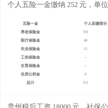
个人五险一金缴纳
252
元，单
五险
一金
个人应缴
部分
养老
保险金
192
医疗
保险金
48
失业
保险金
12
工伤
保险金
--
生育
保险金
--
住房
公积金
0
总计
252
贵州税后工资
18000
元，社保公