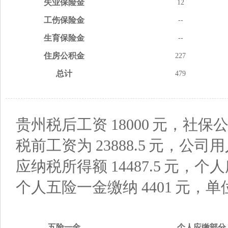
失业
保险金
12
工伤
保险金
--
生育
保险金
--
住房
公积金
227
总计
479
贵州税后工资
18000
元，社保公
税前工资为
23888.5
元，公司用
应纳税所得额
14487.5
元，个人
个人五险一金缴纳
4401
元，单
五险
一金
个人应缴
部分