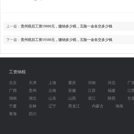
上一篇：
贵州税后工资19000元，缴纳多少税，五险一金各交多少钱
下一篇：
贵州税后工资19500元，缴纳多少税，五险一金各交多少钱
工资纳税
北京
天津
上海
重庆
河南
河北
广
广西
贵州
云南
安徽
江苏
福建
江
湖南
湖北
山东
山西
浙江
陕西
甘
宁夏
吉林
辽宁
黑龙江
内蒙古
海南
青海
四川