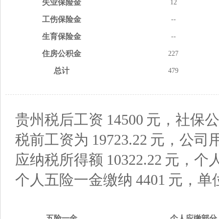
失业
保险金
12
工伤
保险金
--
生育
保险金
--
住房
公积金
227
总计
479
贵州税后工资
14500
元，社保公
税前工资为
19723.22
元，公司
应纳税所得额
10322.22
元，个
个人五险一金缴纳
4401
元，单
五险
一金
个人应缴
部分