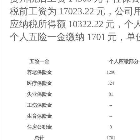
税前工资为
17023.22
元，公司
应纳税所得额
10322.22
元，个
个人五险一金缴纳
1701
元，单
五险
一金
个人应缴
部分
养老
保险金
1296
医疗
保险金
324
失业
保险金
81
工伤
保险金
--
生育
保险金
--
住房
公积金
0
总计
1701