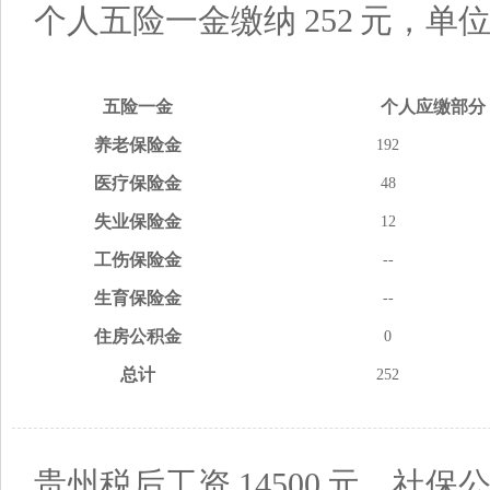
个人五险一金缴纳
252
元，单
五险
一金
个人应缴
部分
养老
保险金
192
医疗
保险金
48
失业
保险金
12
工伤
保险金
--
生育
保险金
--
住房
公积金
0
总计
252
贵州税后工资
14500
元，社保公