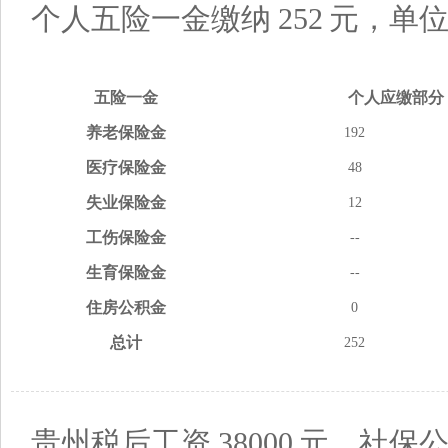
个人五险一金缴纳
252
元，单
五险
一金
个人应缴
部分
养老
保险金
192
医疗
保险金
48
失业
保险金
12
工伤
保险金
--
生育
保险金
--
住房
公积金
0
总计
252
贵州税后工资
38000
元，社保公