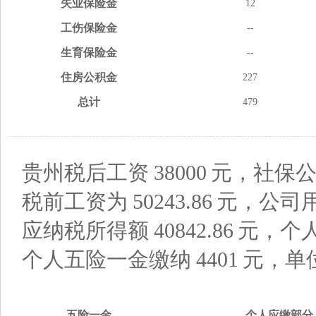
失业
保险金
12
工伤
保险金
--
生育
保险金
--
住房
公积金
227
总计
479
贵州税后工资
38000
元，社保公
税前工资为
50243.86
元，公司
应纳税所得额
40842.86
元，个
个人五险一金缴纳
4401
元，单
五险
一金
个人应缴
部分