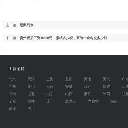
上一篇：
返回列表
下一篇：
贵州税后工资38500元，缴纳多少税，五险一金各交多少钱
工资纳税
北京
天津
上海
重庆
河南
河北
广
广西
贵州
云南
安徽
江苏
福建
江
湖南
湖北
山东
山西
浙江
陕西
甘
宁夏
吉林
辽宁
黑龙江
内蒙古
海南
青海
四川