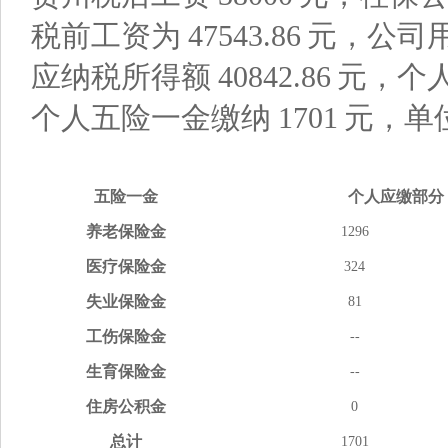
税前工资为
47543.86
元，公司
应纳税所得额
40842.86
元，个
个人五险一金缴纳
1701
元，单
五险
一金
个人应缴
部分
养老
保险金
1296
医疗
保险金
324
失业
保险金
81
工伤
保险金
--
生育
保险金
--
住房
公积金
0
总计
1701