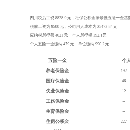
四川税后工资
8828.9
元，社保公积金按
最低
五险一金
基
税前工资为
9500
元，公司用人成本为
25472.84
元
应纳税所得额
4021
元，个人所得税
192.1
元
个人五险一金缴纳
479
元，单位缴纳
990.2
元
五险
一金
个
养老
保险金
192
医疗
保险金
48
失业
保险金
12
工伤
保险金
--
生育
保险金
--
住房
公积金
227