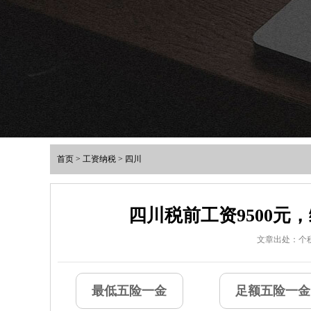
首页
>
工资纳税
>
四川
四川税前工资9500
文章出处：个
最低五险一金
足额五险一金