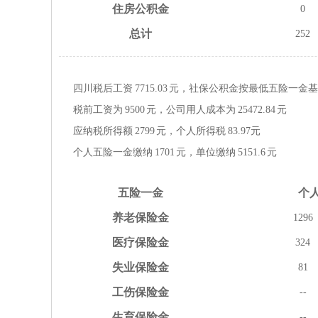
住房
公积金
0
总计
252
四川税后工资
7715.03
元，社保公积金按
最低
五险一金
基
税前工资为
9500
元，公司用人成本为
25472.84
元
应纳税所得额
2799
元，个人所得税
83.97
元
个人五险一金缴纳
1701
元，单位缴纳
5151.6
元
五险
一金
个
养老
保险金
1296
医疗
保险金
324
失业
保险金
81
工伤
保险金
--
生育
保险金
--