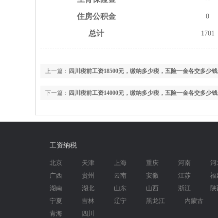
住房
公积金
0
总计
1701
上一篇：
四川税前工资18500元，缴纳多少税，五险一金各交多少钱
下一篇：
四川税前工资14000元，缴纳多少税，五险一金各交多少钱
工资纳税
北京
天津
上海
重庆
河南
河
广西
贵州
云南
安徽
江苏
福
湖南
湖北
山东
山西
浙江
陕
宁夏
吉林
辽宁
黑龙江
内蒙古
青海
四川