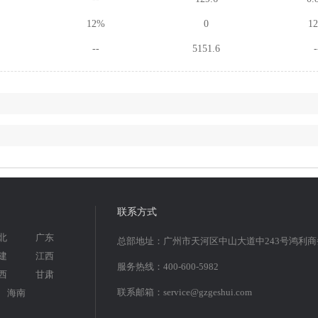
12%
0
1
--
5151.6
-
联系方式
北
广东
总部地址：广州市天河区中山大道中243号鸿利
建
江西
服务热线：400-600-5982
西
甘肃
联系邮箱：service@gzgeshui.com
海南