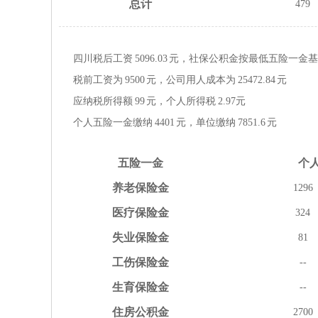
总计
479
四川税后工资
5096.03
元，社保公积金按
最低
五险一金
基
税前工资为
9500
元，公司用人成本为
25472.84
元
应纳税所得额
99
元，个人所得税
2.97
元
个人五险一金缴纳
4401
元，单位缴纳
7851.6
元
五险
一金
个
养老
保险金
1296
医疗
保险金
324
失业
保险金
81
工伤
保险金
--
生育
保险金
--
住房
公积金
2700