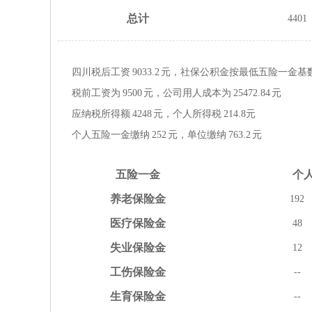
总计
4401
四川税后工资
9033.2
元，社保公积金按
最低
五险一金
基
税前工资为
9500
元，公司用人成本为
25472.84
元
应纳税所得额
4248
元，个人所得税
214.8
元
个人五险一金缴纳
252
元，单位缴纳
763.2
元
五险
一金
个
养老
保险金
192
医疗
保险金
48
失业
保险金
12
工伤
保险金
--
生育
保险金
--