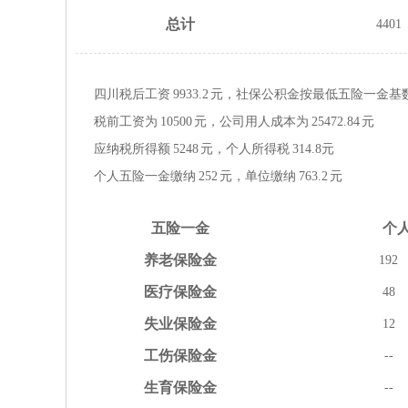
总计
4401
四川税后工资
9933.2
元，社保公积金按
最低
五险一金
基
税前工资为
10500
元，公司用人成本为
25472.84
元
应纳税所得额
5248
元，个人所得税
314.8
元
个人五险一金缴纳
252
元，单位缴纳
763.2
元
五险
一金
个
养老
保险金
192
医疗
保险金
48
失业
保险金
12
工伤
保险金
--
生育
保险金
--