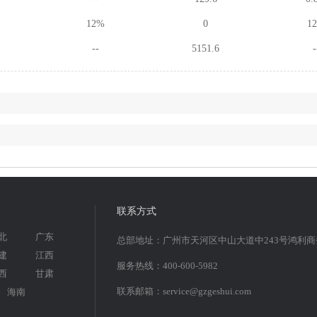
12%
0
1
--
5151.6
-
联系方式
北
广东
总部地址：广州市天河区中山大道中243号鸿利
建
江西
服务热线：400-600-5982
西
甘肃
联系邮箱：service@gzgeshui.com
海南