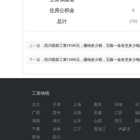
住房
公积金
0
总计
1701
上一篇：
四川税前工资19500元，缴纳多少税，五险一金各交多少钱
下一篇：
四川税前工资15000元，缴纳多少税，五险一金各交多少钱
工资纳税
北京
天津
上海
重庆
河南
河
广西
贵州
云南
安徽
江苏
福
湖南
湖北
山东
山西
浙江
陕
宁夏
吉林
辽宁
黑龙江
内蒙古
青海
四川