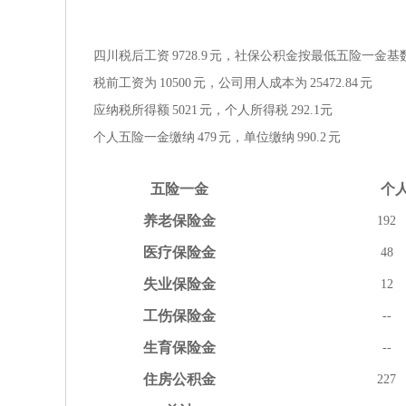
四川税后工资
9728.9
元，社保公积金按
最低
五险一金
基
税前工资为
10500
元，公司用人成本为
25472.84
元
应纳税所得额
5021
元，个人所得税
292.1
元
个人五险一金缴纳
479
元，单位缴纳
990.2
元
五险
一金
个
养老
保险金
192
医疗
保险金
48
失业
保险金
12
工伤
保险金
--
生育
保险金
--
住房
公积金
227