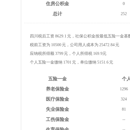
住房
公积金
0
总计
252
四川税后工资
8629.1
元，社保公积金按
最低
五险一金
基
税前工资为
10500
元，公司用人成本为
25472.84
元
应纳税所得额
3799
元，个人所得税
169.9
元
个人五险一金缴纳
1701
元，单位缴纳
5151.6
元
五险
一金
个
养老
保险金
1296
医疗
保险金
324
失业
保险金
81
工伤
保险金
--
生育
保险金
--