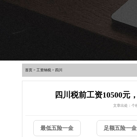
首页
>
工资纳税
>
四川
四川税前工资10500
文章出处：个
最低五险一金
足额五险一金