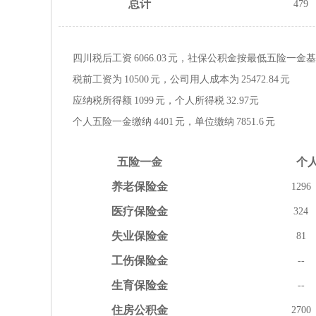
总计
479
四川税后工资
6066.03
元，社保公积金按
最低
五险一金
基
税前工资为
10500
元，公司用人成本为
25472.84
元
应纳税所得额
1099
元，个人所得税
32.97
元
个人五险一金缴纳
4401
元，单位缴纳
7851.6
元
五险
一金
个
养老
保险金
1296
医疗
保险金
324
失业
保险金
81
工伤
保险金
--
生育
保险金
--
住房
公积金
2700