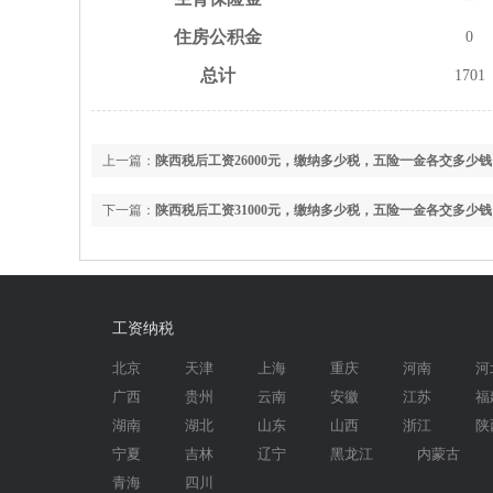
住房
公积金
0
总计
1701
上一篇：
陕西税后工资26000元，缴纳多少税，五险一金各交多少钱
下一篇：
陕西税后工资31000元，缴纳多少税，五险一金各交多少钱
工资纳税
北京
天津
上海
重庆
河南
河
广西
贵州
云南
安徽
江苏
福
湖南
湖北
山东
山西
浙江
陕
宁夏
吉林
辽宁
黑龙江
内蒙古
青海
四川