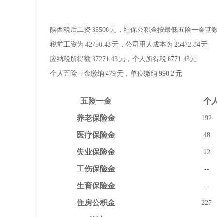
陕西税后工资
35500
元，社保公积金按
最低
五险一金
基
税前工资为
42750.43
元，公司用人成本为
25472.84
元
应纳税所得额
37271.43
元，个人所得税
6771.43
元
个人五险一金缴纳
479
元，单位缴纳
990.2
元
五险
一金
个
养老
保险金
192
医疗
保险金
48
失业
保险金
12
工伤
保险金
--
生育
保险金
--
住房
公积金
227