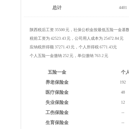
总计
4401
陕西税后工资
35500
元，社保公积金按
最低
五险一金
基
税前工资为
42523.43
元，公司用人成本为
25472.84
元
应纳税所得额
37271.43
元，个人所得税
6771.43
元
个人五险一金缴纳
252
元，单位缴纳
763.2
元
五险
一金
个
养老
保险金
192
医疗
保险金
48
失业
保险金
12
工伤
保险金
--
生育
保险金
--