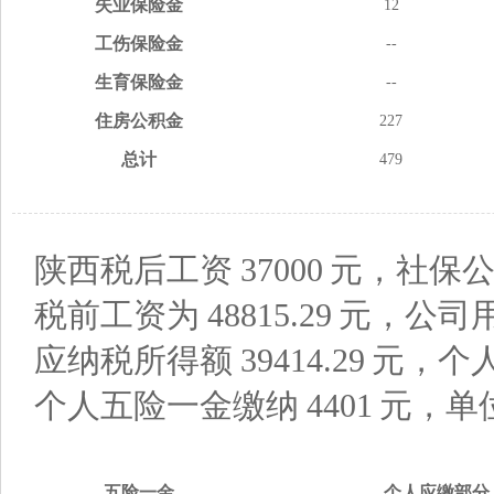
失业
保险金
12
工伤
保险金
--
生育
保险金
--
住房
公积金
227
总计
479
陕西税后工资
37000
元，社保公
税前工资为
48815.29
元，公司
应纳税所得额
39414.29
元，个
个人五险一金缴纳
4401
元，单
五险
一金
个人应缴
部分