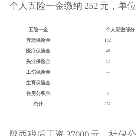
个人五险一金缴纳
252
元，单
五险
一金
个人应缴
部分
养老
保险金
192
医疗
保险金
48
失业
保险金
12
工伤
保险金
--
生育
保险金
--
住房
公积金
0
总计
252
陕西税后工资
37000
元，社保公