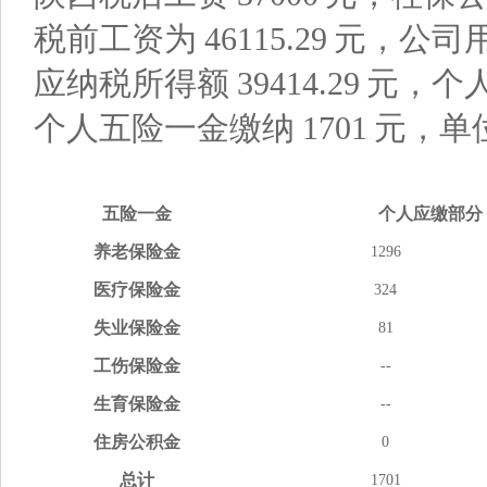
税前工资为
46115.29
元，公司
应纳税所得额
39414.29
元，个
个人五险一金缴纳
1701
元，单
五险
一金
个人应缴
部分
养老
保险金
1296
医疗
保险金
324
失业
保险金
81
工伤
保险金
--
生育
保险金
--
住房
公积金
0
总计
1701