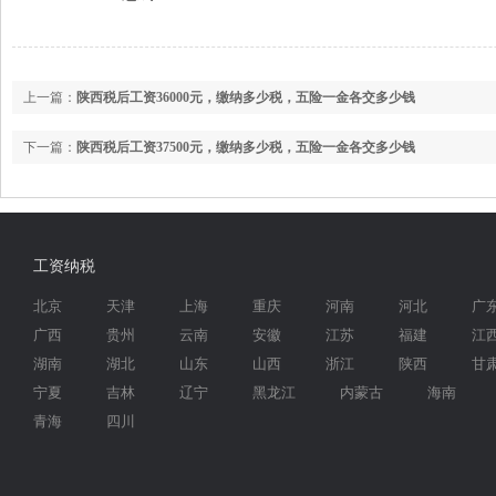
上一篇：
陕西税后工资36000元，缴纳多少税，五险一金各交多少钱
下一篇：
陕西税后工资37500元，缴纳多少税，五险一金各交多少钱
工资纳税
北京
天津
上海
重庆
河南
河北
广
广西
贵州
云南
安徽
江苏
福建
江
湖南
湖北
山东
山西
浙江
陕西
甘
宁夏
吉林
辽宁
黑龙江
内蒙古
海南
青海
四川