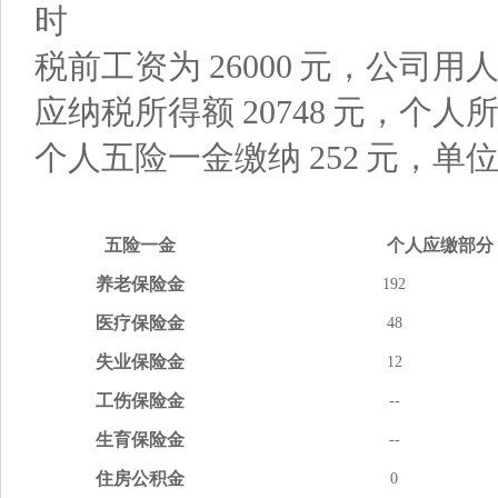
时
税前工资为
26000
元，公司用
应纳税所得额
20748
元，个人
个人五险一金缴纳
252
元，单
五险
一金
个人应缴
部分
养老
保险金
192
医疗
保险金
48
失业
保险金
12
工伤
保险金
--
生育
保险金
--
住房
公积金
0