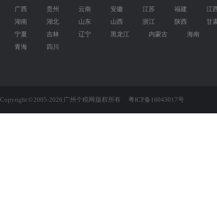
广西
贵州
云南
安徽
江苏
福建
江
湖南
湖北
山东
山西
浙江
陕西
甘
宁夏
吉林
辽宁
黑龙江
内蒙古
海南
青海
四川
Copyright © 2005-2026 广州个税网 版权所有
粤ICP备16043017号