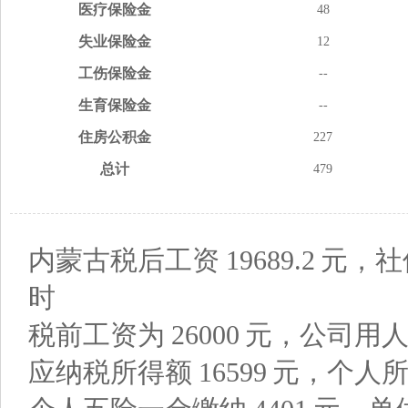
医疗
保险金
48
失业
保险金
12
工伤
保险金
--
生育
保险金
--
住房
公积金
227
总计
479
内蒙古税后工资
19689.2
元，社
时
税前工资为
26000
元，公司用
应纳税所得额
16599
元，个人