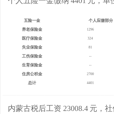
个人五险一金缴纳
4401
元，单
五险
一金
个人应缴
部分
养老
保险金
1296
医疗
保险金
324
失业
保险金
81
工伤
保险金
--
生育
保险金
--
住房
公积金
2700
总计
4401
内蒙古税后工资
23008.4
元，社