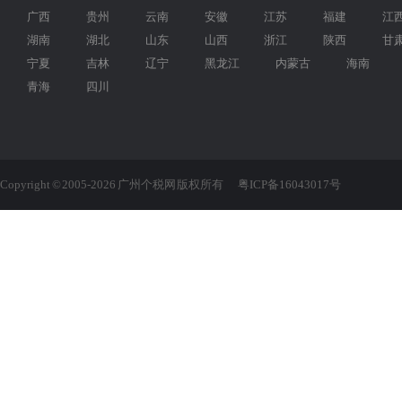
广西
贵州
云南
安徽
江苏
福建
江
湖南
湖北
山东
山西
浙江
陕西
甘
宁夏
吉林
辽宁
黑龙江
内蒙古
海南
青海
四川
Copyright © 2005-2026 广州个税网 版权所有
粤ICP备16043017号