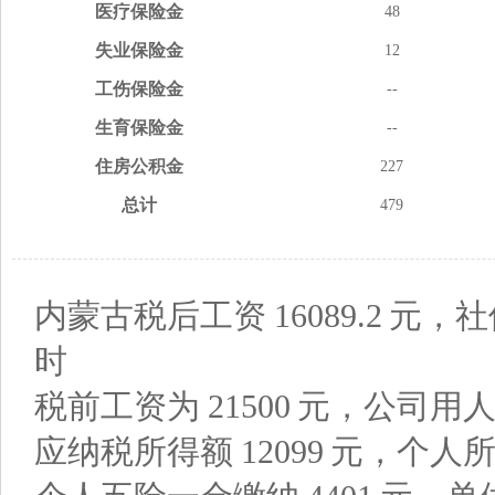
医疗
保险金
48
失业
保险金
12
工伤
保险金
--
生育
保险金
--
住房
公积金
227
总计
479
内蒙古税后工资
16089.2
元，社
时
税前工资为
21500
元，公司用
应纳税所得额
12099
元，个人