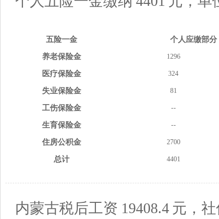
个人五险一金缴纳
4401
元，单
五险
一金
个人应缴
部分
养老
保险金
1296
医疗
保险金
324
失业
保险金
81
工伤
保险金
--
生育
保险金
--
住房
公积金
2700
总计
4401
内蒙古税后工资
19408.4
元，社