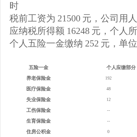
时
税前工资为
21500
元，公司用
应纳税所得额
16248
元，个人
个人五险一金缴纳
252
元，单
五险
一金
个人应缴
部分
养老
保险金
192
医疗
保险金
48
失业
保险金
12
工伤
保险金
--
生育
保险金
--
住房
公积金
0