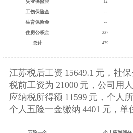
失业
保险金
12
工伤
保险金
--
生育
保险金
--
住房
公积金
227
总计
479
江苏税后工资
15649.1
元，社保
税前工资为
21000
元，公司用
应纳税所得额
11599
元，个人
个人五险一金缴纳
4401
元，单
五险
一金
个人应缴
部分