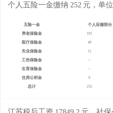
个人五险一金缴纳
252
元，单
五险
一金
个人应缴
部分
养老
保险金
192
医疗
保险金
48
失业
保险金
12
工伤
保险金
--
生育
保险金
--
住房
公积金
0
总计
252
江苏税后工资
17849.2
元，社保