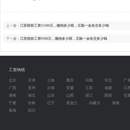
上一篇：
江苏税前工资15500元，缴纳多少税，五险一金各交多少钱
下一篇：
江苏税前工资9500元，缴纳多少税，五险一金各交多少钱
工资纳税
北京
天津
上海
重庆
河南
河北
广
广西
贵州
云南
安徽
江苏
福建
江
湖南
湖北
山东
山西
浙江
陕西
甘
宁夏
吉林
辽宁
黑龙江
内蒙古
海南
青海
四川