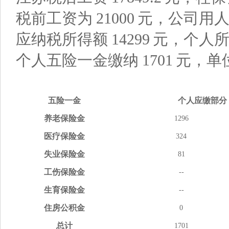
税前工资为
21000
元，公司用
应纳税所得额
14299
元，个人
个人五险一金缴纳
1701
元，单
五险
一金
个人应缴
部分
养老
保险金
1296
医疗
保险金
324
失业
保险金
81
工伤
保险金
--
生育
保险金
--
住房
公积金
0
总计
1701