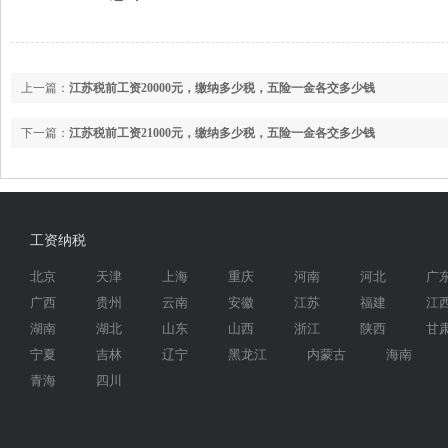
上一篇：
江苏税前工资20000元，缴纳多少税，五险一金各交多少钱
下一篇：
江苏税前工资21000元，缴纳多少税，五险一金各交多少钱
工资纳税
北京
天津
上海
重庆
河南
河北
广
广西
贵州
云南
安徽
江苏
福建
江
湖南
湖北
山东
山西
浙江
陕西
甘
宁夏
吉林
辽宁
黑龙江
内蒙古
海南
青海
四川