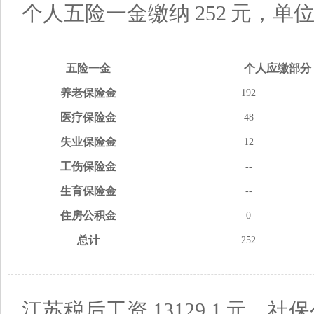
个人五险一金缴纳
252
元，单
五险
一金
个人应缴
部分
养老
保险金
192
医疗
保险金
48
失业
保险金
12
工伤
保险金
--
生育
保险金
--
住房
公积金
0
总计
252
江苏税后工资
13129.1
元，社保