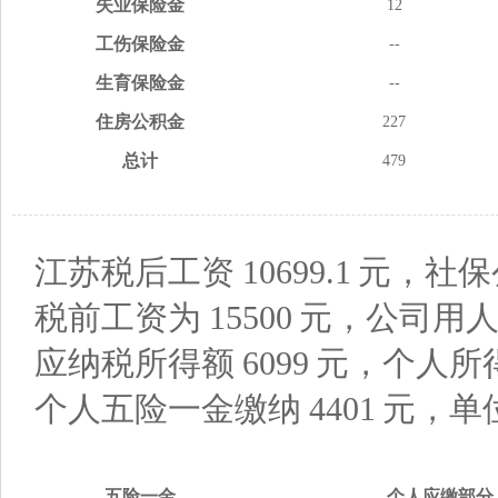
失业
保险金
12
工伤
保险金
--
生育
保险金
--
住房
公积金
227
总计
479
江苏税后工资
10699.1
元，社保
税前工资为
15500
元，公司用
应纳税所得额
6099
元，个人所
个人五险一金缴纳
4401
元，单
五险
一金
个人应缴
部分