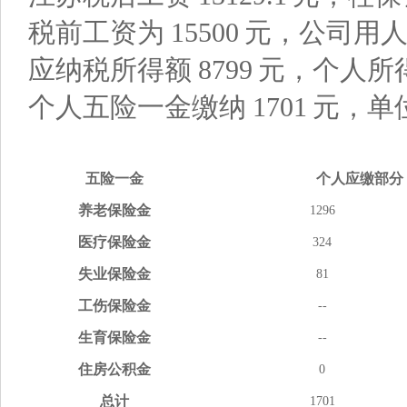
税前工资为
15500
元，公司用
应纳税所得额
8799
元，个人所
个人五险一金缴纳
1701
元，单
五险
一金
个人应缴
部分
养老
保险金
1296
医疗
保险金
324
失业
保险金
81
工伤
保险金
--
生育
保险金
--
住房
公积金
0
总计
1701