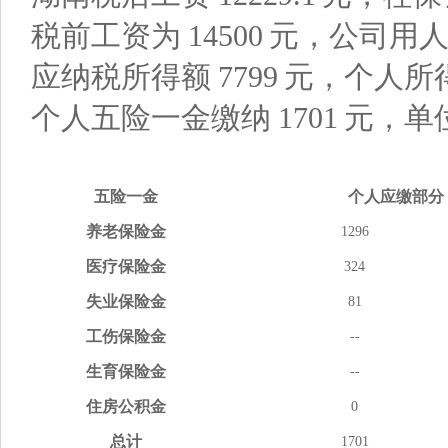
税前工资为
14500
元，公司用
应纳税所得额
7799
元，个人所
个人五险一金缴纳
1701
元，单
五险
一金
个人应缴
部分
养老
保险金
1296
医疗
保险金
324
失业
保险金
81
工伤
保险金
--
生育
保险金
--
住房
公积金
0
总计
1701