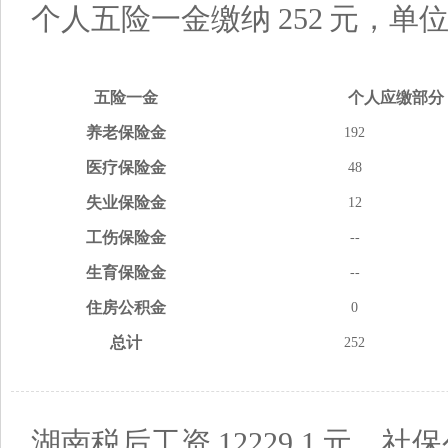
个人五险一金缴纳
252
元，单
五险
一金
个人应缴
部分
养老
保险金
192
医疗
保险金
48
失业
保险金
12
工伤
保险金
--
生育
保险金
--
住房
公积金
0
总计
252
湖南税后工资
12229.1
元，社保