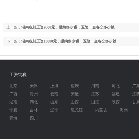
上一篇：
湖南税前工资9500元，缴纳多少税，五险一金各交多少钱
下一篇：
湖南税前工资10000元，缴纳多少税，五险一金各交多少钱
工资纳税
北京
天津
上海
重庆
河南
河北
广
广西
贵州
云南
安徽
江苏
福建
江
湖南
湖北
山东
山西
浙江
陕西
甘
宁夏
吉林
辽宁
黑龙江
内蒙古
海南
青海
四川