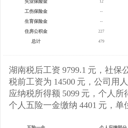
失业
保险金
12
工伤
保险金
--
生育
保险金
--
住房
公积金
227
总计
479
湖南税后工资
9799.1
元，社保
税前工资为
14500
元，公司用
应纳税所得额
5099
元，个人所
个人五险一金缴纳
4401
元，单
五险
一金
个人应缴
部分