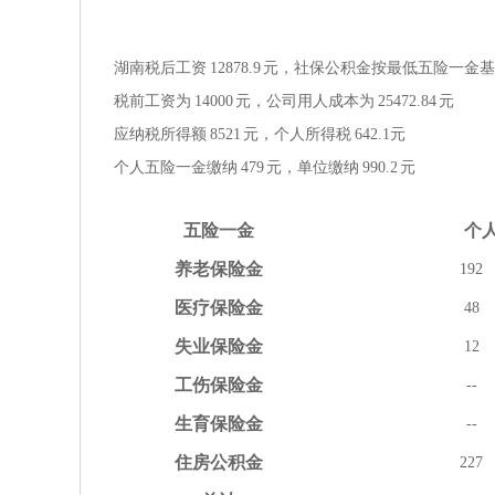
湖南税后工资
12878.9
元，社保公积金按
最低
五险一金
基
税前工资为
14000
元，公司用人成本为
25472.84
元
应纳税所得额
8521
元，个人所得税
642.1
元
个人五险一金缴纳
479
元，单位缴纳
990.2
元
五险
一金
个
养老
保险金
192
医疗
保险金
48
失业
保险金
12
工伤
保险金
--
生育
保险金
--
住房
公积金
227