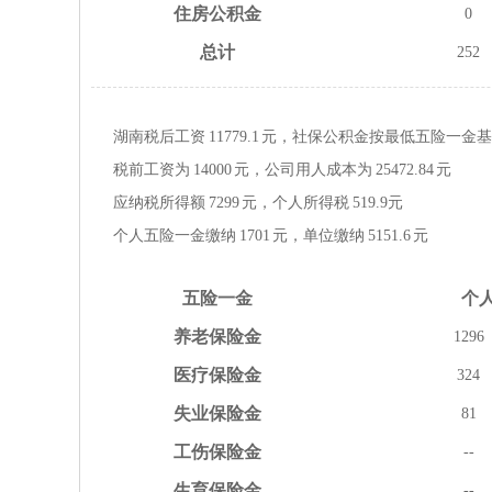
住房
公积金
0
总计
252
湖南税后工资
11779.1
元，社保公积金按
最低
五险一金
基
税前工资为
14000
元，公司用人成本为
25472.84
元
应纳税所得额
7299
元，个人所得税
519.9
元
个人五险一金缴纳
1701
元，单位缴纳
5151.6
元
五险
一金
个
养老
保险金
1296
医疗
保险金
324
失业
保险金
81
工伤
保险金
--
生育
保险金
--