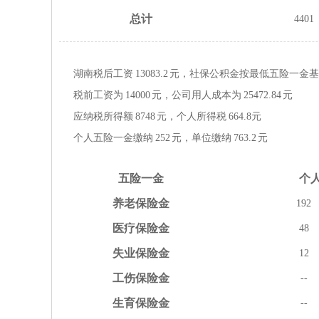
总计
4401
湖南税后工资
13083.2
元，社保公积金按
最低
五险一金
基
税前工资为
14000
元，公司用人成本为
25472.84
元
应纳税所得额
8748
元，个人所得税
664.8
元
个人五险一金缴纳
252
元，单位缴纳
763.2
元
五险
一金
个
养老
保险金
192
医疗
保险金
48
失业
保险金
12
工伤
保险金
--
生育
保险金
--