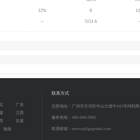
12%
0
1
--
5151.6
-
联系方式
北
广东
总部地址：广州市天河区中山大道中243号鸿利
建
江西
服务热线：400-600-5982
西
甘肃
联系邮箱：service@gzgeshui.com
海南