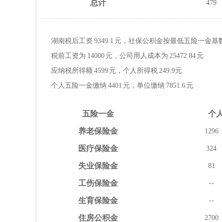
总计
479
湖南税后工资
9349.1
元，社保公积金按
最低
五险一金
基
税前工资为
14000
元，公司用人成本为
25472.84
元
应纳税所得额
4599
元，个人所得税
249.9
元
个人五险一金缴纳
4401
元，单位缴纳
7851.6
元
五险
一金
个
养老
保险金
1296
医疗
保险金
324
失业
保险金
81
工伤
保险金
--
生育
保险金
--
住房
公积金
2700