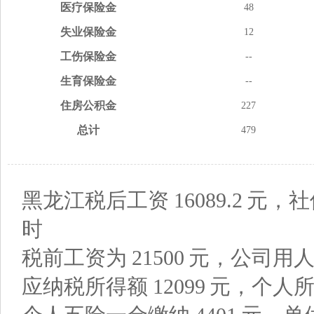
医疗
保险金
48
失业
保险金
12
工伤
保险金
--
生育
保险金
--
住房
公积金
227
总计
479
黑龙江税后工资
16089.2
元，社
时
税前工资为
21500
元，公司用
应纳税所得额
12099
元，个人