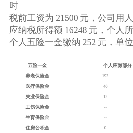
时
税前工资为
21500
元，公司用
应纳税所得额
16248
元，个人
个人五险一金缴纳
252
元，单
五险
一金
个人应缴
部分
养老
保险金
192
医疗
保险金
48
失业
保险金
12
工伤
保险金
--
生育
保险金
--
住房
公积金
0