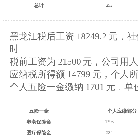
总计
252
黑龙江税后工资
18249.2
元，社
时
税前工资为
21500
元，公司用
应纳税所得额
14799
元，个人
个人五险一金缴纳
1701
元，单
五险
一金
个人应缴
部分
养老
保险金
1296
医疗
保险金
324