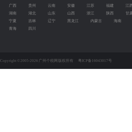
广西
贵州
云南
安徽
江苏
福建
江
湖南
湖北
山东
山西
浙江
陕西
甘
宁夏
吉林
辽宁
黑龙江
内蒙古
海南
青海
四川
Copyright © 2005-2026 广州个税网 版权所有
粤ICP备16043017号