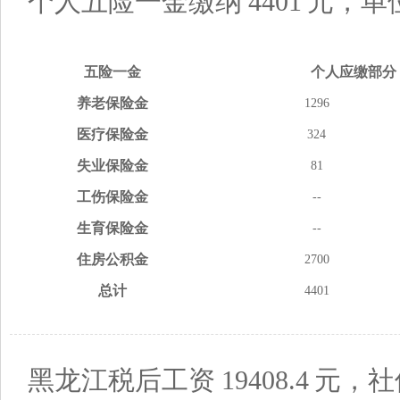
个人五险一金缴纳
4401
元，单
五险
一金
个人应缴
部分
养老
保险金
1296
医疗
保险金
324
失业
保险金
81
工伤
保险金
--
生育
保险金
--
住房
公积金
2700
总计
4401
黑龙江税后工资
19408.4
元，社