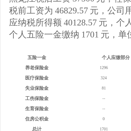
税前工资为
46829.57
元，公司
应纳税所得额
40128.57
元，个
个人五险一金缴纳
1701
元，单
五险
一金
个人应缴
部分
养老
保险金
1296
医疗
保险金
324
失业
保险金
81
工伤
保险金
--
生育
保险金
--
住房
公积金
0
总计
1701