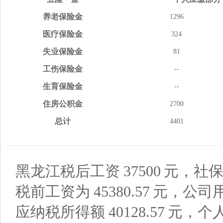
养老
保险金
1296
医疗
保险金
324
失业
保险金
81
工伤
保险金
--
生育
保险金
--
住房
公积金
2700
总计
4401
黑龙江税后工资
37500
元，社保
税前工资为
45380.57
元，公司
应纳税所得额
40128.57
元，个