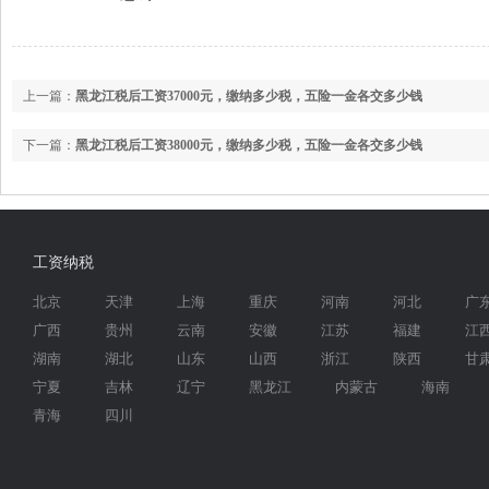
上一篇：
黑龙江税后工资37000元，缴纳多少税，五险一金各交多少钱
下一篇：
黑龙江税后工资38000元，缴纳多少税，五险一金各交多少钱
工资纳税
北京
天津
上海
重庆
河南
河北
广
广西
贵州
云南
安徽
江苏
福建
江
湖南
湖北
山东
山西
浙江
陕西
甘
宁夏
吉林
辽宁
黑龙江
内蒙古
海南
青海
四川