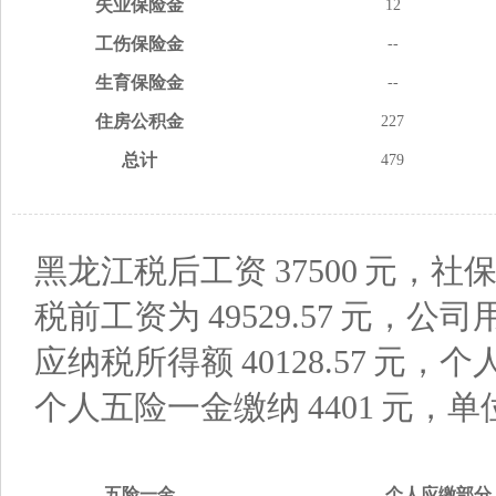
失业
保险金
12
工伤
保险金
--
生育
保险金
--
住房
公积金
227
总计
479
黑龙江税后工资
37500
元，社保
税前工资为
49529.57
元，公司
应纳税所得额
40128.57
元，个
个人五险一金缴纳
4401
元，单
五险
一金
个人应缴
部分