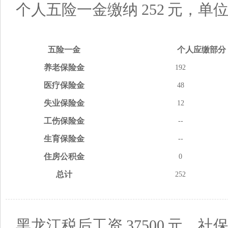
个人五险一金缴纳
252
元，单
五险
一金
个人应缴
部分
养老
保险金
192
医疗
保险金
48
失业
保险金
12
工伤
保险金
--
生育
保险金
--
住房
公积金
0
总计
252
黑龙江税后工资
37500
元，社保