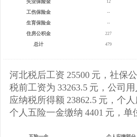
失业
保险金
12
工伤
保险金
--
生育
保险金
--
住房
公积金
227
总计
479
河北税后工资
25500
元，社保公
税前工资为
33263.5
元，公司用
应纳税所得额
23862.5
元，个人
个人五险一金缴纳
4401
元，单
五险
一金
个人应缴
部分