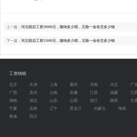
上一篇：
河北税后工资30000元，缴纳多少税，五险一金各交多少钱
下一篇：
河北税后工资35000元，缴纳多少税，五险一金各交多少钱
工资纳税
北京
天津
上海
重庆
河南
河北
广
广西
贵州
云南
安徽
江苏
福建
江
湖南
湖北
山东
山西
浙江
陕西
甘
宁夏
吉林
辽宁
黑龙江
内蒙古
海南
青海
四川