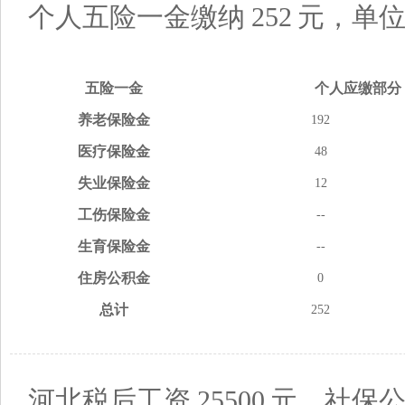
个人五险一金缴纳
252
元，单
五险
一金
个人应缴
部分
养老
保险金
192
医疗
保险金
48
失业
保险金
12
工伤
保险金
--
生育
保险金
--
住房
公积金
0
总计
252
河北税后工资
25500
元，社保公