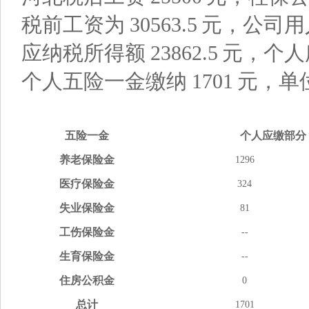
税前工资为
30563.5
元，公司用
应纳税所得额
23862.5
元，个人
个人五险一金缴纳
1701
元，单
五险
一金
个人应缴
部分
养老
保险金
1296
医疗
保险金
324
失业
保险金
81
工伤
保险金
--
生育
保险金
--
住房
公积金
0
总计
1701