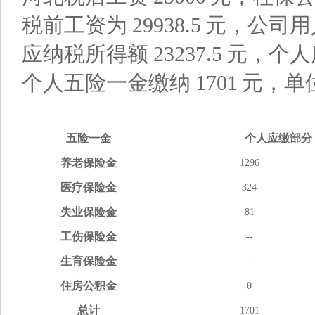
税前工资为
29938.5
元，公司用
应纳税所得额
23237.5
元，个人
个人五险一金缴纳
1701
元，单
五险
一金
个人应缴
部分
养老
保险金
1296
医疗
保险金
324
失业
保险金
81
工伤
保险金
--
生育
保险金
--
住房
公积金
0
总计
1701