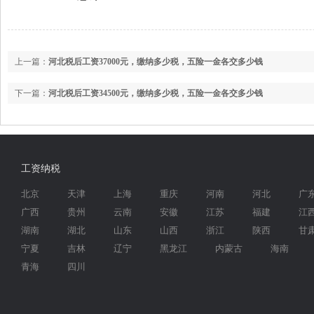
上一篇：
河北税后工资37000元，缴纳多少税，五险一金各交多少钱
下一篇：
河北税后工资34500元，缴纳多少税，五险一金各交多少钱
工资纳税
北京
天津
上海
重庆
河南
河北
广
广西
贵州
云南
安徽
江苏
福建
江
湖南
湖北
山东
山西
浙江
陕西
甘
宁夏
吉林
辽宁
黑龙江
内蒙古
海南
青海
四川