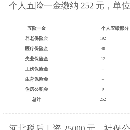
个人五险一金缴纳
252
元，单
五险
一金
个人应缴
部分
养老
保险金
192
医疗
保险金
48
失业
保险金
12
工伤
保险金
--
生育
保险金
--
住房
公积金
0
总计
252
河北税后工资
25000
元，社保公