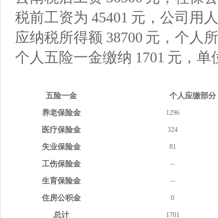
税前工资为
45401
元，公司用
应纳税所得额
38700
元，个人
个人五险一金缴纳
1701
元，单
五险
一金
个人应缴
部分
养老
保险金
1296
医疗
保险金
324
失业
保险金
81
工伤
保险金
--
生育
保险金
--
住房
公积金
0
总计
1701