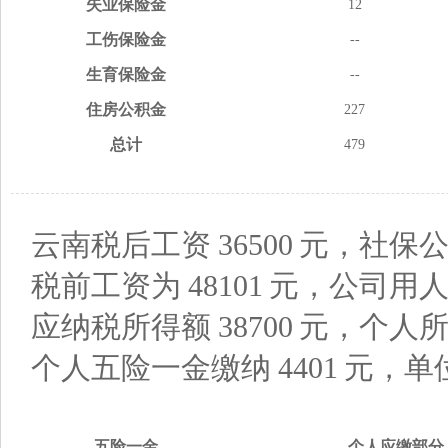
失业
保险金
12
工伤
保险金
--
生育
保险金
--
住房
公积金
227
总计
479
云南税后工资
36500
元，社保公
税前工资为
48101
元，公司用
应纳税所得额
38700
元，个人
个人五险一金缴纳
4401
元，单
五险
一金
个人应缴
部分