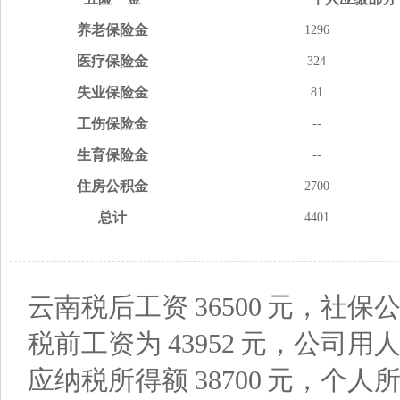
养老
保险金
1296
医疗
保险金
324
失业
保险金
81
工伤
保险金
--
生育
保险金
--
住房
公积金
2700
总计
4401
云南税后工资
36500
元，社保公
税前工资为
43952
元，公司用
应纳税所得额
38700
元，个人