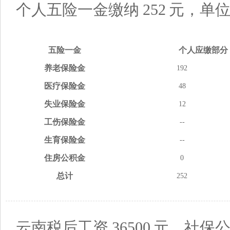
个人五险一金缴纳
252
元，单
五险
一金
个人应缴
部分
养老
保险金
192
医疗
保险金
48
失业
保险金
12
工伤
保险金
--
生育
保险金
--
住房
公积金
0
总计
252
云南税后工资
36500
元，社保公