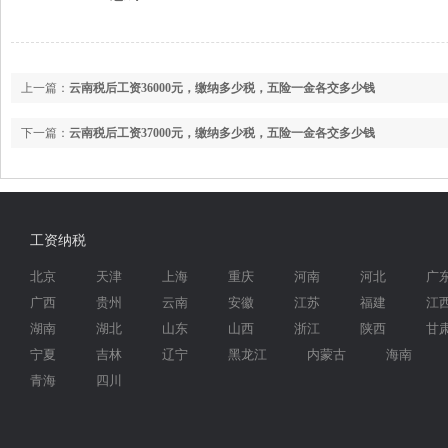
上一篇：
云南税后工资36000元，缴纳多少税，五险一金各交多少钱
下一篇：
云南税后工资37000元，缴纳多少税，五险一金各交多少钱
工资纳税
北京
天津
上海
重庆
河南
河北
广
广西
贵州
云南
安徽
江苏
福建
江
湖南
湖北
山东
山西
浙江
陕西
甘
宁夏
吉林
辽宁
黑龙江
内蒙古
海南
青海
四川