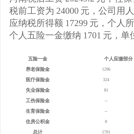
税前工资为
24000
元，公司用
应纳税所得额
17299
元，个人
个人五险一金缴纳
1701
元，单
五险
一金
个人应缴
部分
养老
保险金
1296
医疗
保险金
324
失业
保险金
81
工伤
保险金
--
生育
保险金
--
住房
公积金
0
总计
1701