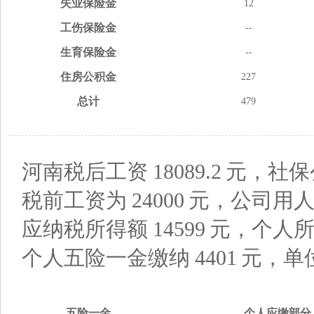
失业
保险金
12
工伤
保险金
--
生育
保险金
--
住房
公积金
227
总计
479
河南税后工资
18089.2
元，社保
税前工资为
24000
元，公司用
应纳税所得额
14599
元，个人
个人五险一金缴纳
4401
元，单
五险
一金
个人应缴
部分