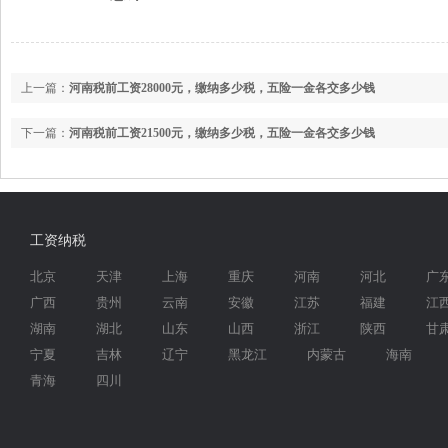
上一篇：
河南税前工资28000元，缴纳多少税，五险一金各交多少钱
下一篇：
河南税前工资21500元，缴纳多少税，五险一金各交多少钱
工资纳税
北京
天津
上海
重庆
河南
河北
广
广西
贵州
云南
安徽
江苏
福建
江
湖南
湖北
山东
山西
浙江
陕西
甘
宁夏
吉林
辽宁
黑龙江
内蒙古
海南
青海
四川