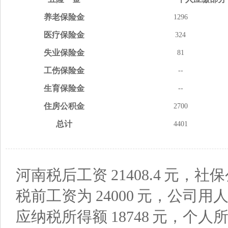
养老
保险金
1296
医疗
保险金
324
失业
保险金
81
工伤
保险金
--
生育
保险金
--
住房
公积金
2700
总计
4401
河南税后工资
21408.4
元，社保
税前工资为
24000
元，公司用
应纳税所得额
18748
元，个人