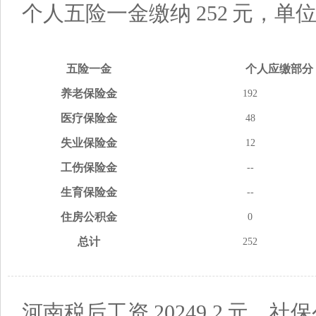
个人五险一金缴纳
252
元，单
五险
一金
个人应缴
部分
养老
保险金
192
医疗
保险金
48
失业
保险金
12
工伤
保险金
--
生育
保险金
--
住房
公积金
0
总计
252
河南税后工资
20249.2
元，社保