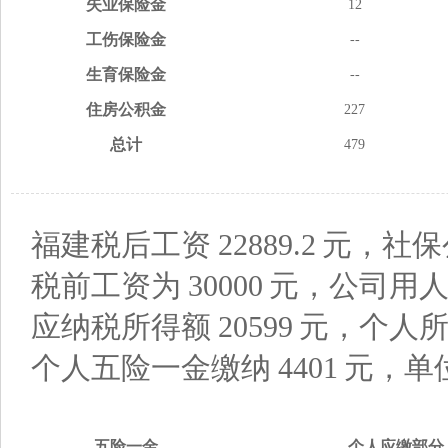
失业
保险金
12
工伤
保险金
--
生育
保险金
--
住房
公积金
227
总计
479
福建税后工资
22889.2
元，社保
税前工资为
30000
元，公司用
应纳税所得额
20599
元，个人
个人五险一金缴纳
4401
元，单
五险
一金
个人应缴
部分