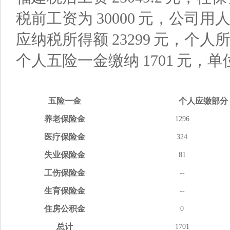
税前工资为
30000
元，公司用
应纳税所得额
23299
元，个人
个人五险一金缴纳
1701
元，单
五险
一金
个人应缴
部分
养老
保险金
1296
医疗
保险金
324
失业
保险金
81
工伤
保险金
--
生育
保险金
--
住房
公积金
0
总计
1701