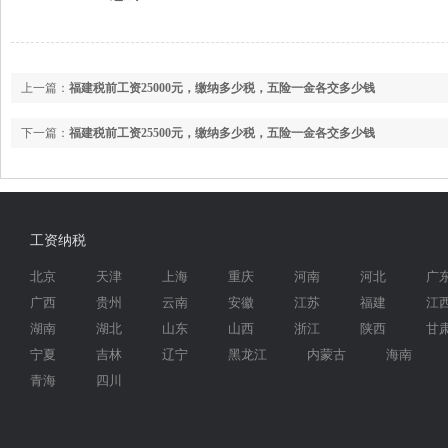
上一篇：
福建税前工资25000元，缴纳多少税，五险一金各交多少钱
下一篇：
福建税前工资25500元，缴纳多少税，五险一金各交多少钱
工资纳税
北京
天津
上海
重庆
河南
河北
广
广西
贵州
云南
安徽
江苏
福建
江
湖南
湖北
山东
山西
浙江
陕西
甘
宁夏
吉林
辽宁
黑龙江
内蒙古
海南
青海
四川