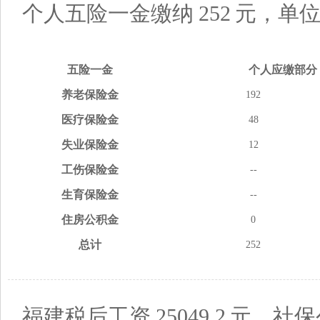
个人五险一金缴纳
252
元，单
五险
一金
个人应缴
部分
养老
保险金
192
医疗
保险金
48
失业
保险金
12
工伤
保险金
--
生育
保险金
--
住房
公积金
0
总计
252
福建税后工资
25049.2
元，社保