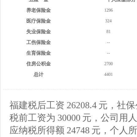
养老
保险金
1296
医疗
保险金
324
失业
保险金
81
工伤
保险金
--
生育
保险金
--
住房
公积金
2700
总计
4401
福建税后工资
26208.4
元，社保
税前工资为
30000
元，公司用
应纳税所得额
24748
元，个人