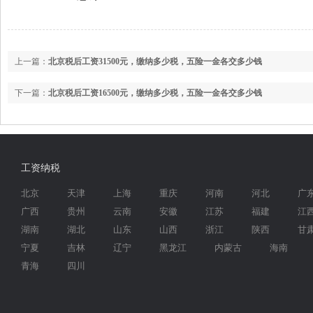
上一篇：
北京税后工资31500元，缴纳多少税，五险一金各交多少钱
下一篇：
北京税后工资16500元，缴纳多少税，五险一金各交多少钱
工资纳税
北京
天津
上海
重庆
河南
河北
广
广西
贵州
云南
安徽
江苏
福建
江
湖南
湖北
山东
山西
浙江
陕西
甘
宁夏
吉林
辽宁
黑龙江
内蒙古
海南
青海
四川