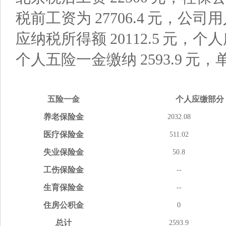
税前工资为
27706.4
元，公司用
应纳税所得额
20112.5
元，个人
个人五险一金缴纳
2593.9
元，
五险
一金
个人应缴
部分
养老
保险金
2032.08
医疗
保险金
511.02
失业
保险金
50.8
工伤
保险金
--
生育
保险金
--
住房
公积金
0
总计
2593.9