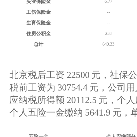
失业
保险金
6.77
工伤
保险金
--
生育
保险金
--
住房
公积金
258
总计
640.33
北京税后工资
22500
元，社保公
税前工资为
30754.4
元，公司用
应纳税所得额
20112.5
元，个人
个人五险一金缴纳
5641.9
元，
五险
一金
个人应缴
部分