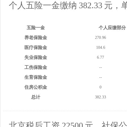
个人五险一金缴纳
382.33
元，
五险
一金
个人应缴
部分
养老
保险金
270.96
医疗
保险金
104.6
失业
保险金
6.77
工伤
保险金
--
生育
保险金
--
住房
公积金
0
总计
382.33
北京税后工资
22500
元，社保公